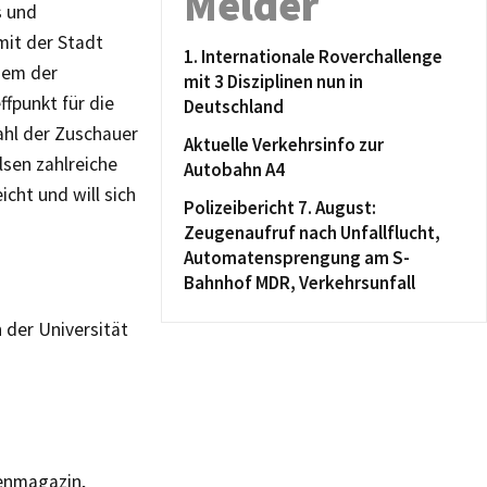
Melder
s und
mit der Stadt
1. Internationale Roverchallenge
nem der
mit 3 Disziplinen nun in
fpunkt für die
Deutschland
ahl der Zuschauer
Aktuelle Verkehrsinfo zur
lsen zahlreiche
Autobahn A4
icht und will sich
Polizeibericht 7. August:
Zeugenaufruf nach Unfallflucht,
Automatensprengung am S-
Bahnhof MDR, Verkehrsunfall
 der Universität
tenmagazin,