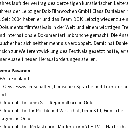
hres läuft der Vertrag des derzeitigen künstlerischen Leiter
ührers der Leipziger Dok-Filmwochen GmbH Claas Danielsen 
s. Seit 2004 haben er und das Team DOK Leipzig wieder zu ei
okumentarfilmfestivals in der Welt und einem wichtigen Tref
und internationale Dokumentarfilmbranche gemacht. Die Anz
ucher hat sich seither mehr als verdoppelt. Damit hat Danie
er sich zur Weiterentwicklung des Festivals gesetzt hatte, erre
iner Auszeit neuen Herausforderungen stellen.
Leena Pasanen
65 in Finnland
 Geisteswissenschaften, finnischen Sprache und Literatur an
and
 Journalistin beim STT Regionalbüro in Oulu
 Journalistin für Politik und Wirtschaft beim STT, Finnische
nagentur, Oulu
8 Journalistin, Redakteurin, Moderatorin YLE TV 1, Nachrich