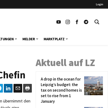
Login
LTUNGEN
MELDER
MARKTPLATZ
Aktuell auf LZ
Chefin
A drop in the ocean for
Leipzig’s budget: the
tax on second homes is
set to rise from 1
nen übernimmt den
January
tivals eine