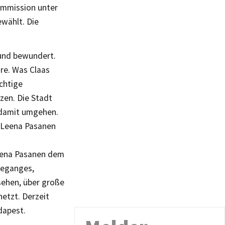
ommission unter
wählt. Die
 und bewundert.
äre. Was Claas
ichtige
tzen. Die Stadt
m damit umgehen.
o Leena Pasanen
Leena Pasanen dem
deganges,
sehen, über große
netzt. Derzeit
dapest.