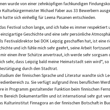
nen wurde von einer zehnköpfigen fachkundigen Findungsk
n Kulturbürgermeister Michael Faber aus 33 Bewerbern ausge
 hatte sich einhellig für Leena Pasanen entschieden.
das Festival schon lange, und ich habe es immer respektiert
 einzigartige Geschichte und eine sehr persönliche Atmosph
ls Festivaldirektor bei DOK Leipzig geschaffen hat, ist eine r
hichte und ich fühle mich sehr geehrt, seine Arbeit fortzuse
 mir einen ihrer Schätze anvertraut, ich werde sehr sorgsa
ich sehr, dass Leipzig bald meine Heimatstadt sein wird“, s
Bestätigung durch den Stadtrat.
tudium der finnischen Sprache und Literatur wandte sich 
edienbereich zu. Sie verfügt aufgrund ihres beruflichen Wer
re in Programm gestaltender Funktion beim finnischen Fern
m Bereich Dokumentarfilm und ist international sehr gut ver
das Kulturinstitut Finnagora an der finnischen Botschaft in Bu