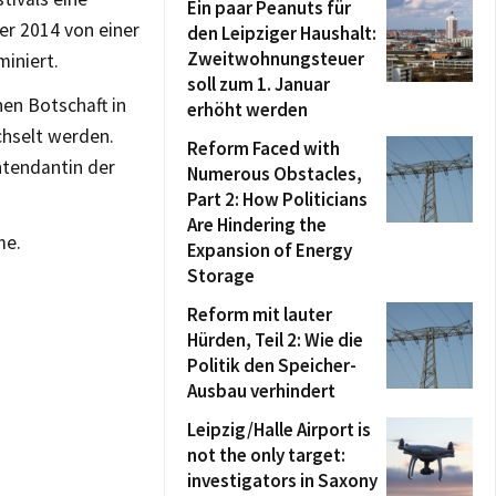
Ein paar Peanuts für
er 2014 von einer
den Leipziger Haushalt:
Zweitwohnungsteuer
iniert.
soll zum 1. Januar
hen Botschaft in
erhöht werden
chselt werden.
Reform Faced with
ntendantin der
Numerous Obstacles,
Part 2: How Politicians
Are Hindering the
me.
Expansion of Energy
Storage
Reform mit lauter
Hürden, Teil 2: Wie die
Politik den Speicher-
Ausbau verhindert
Leipzig/Halle Airport is
not the only target:
investigators in Saxony