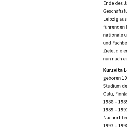
Ende des Ja
Geschäftsf
Leipzig au
führenden D
nationale 
und Fachbes
Ziele, die 
nun nach e
Kurzvita 
geboren 19
Studium der
Oulu, Finnl
1988 – 1989
1989 – 1993
Nachrichte
1993 – 199