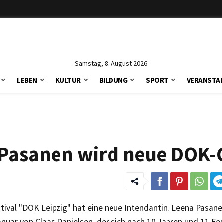
Samstag, 8. August 2026
LEBEN
KULTUR
BILDUNG
SPORT
VERANSTA
a Pasanen wird neue DOK-
stival "DOK Leipzig" hat eine neue Intendantin. Leena Pasa
anuar von Claas Danielsen, der sich nach 10 Jahren und 11 Fes