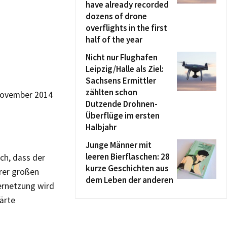
have already recorded
dozens of drone
overflights in the first
half of the year
Nicht nur Flughafen
Leipzig/Halle als Ziel:
Sachsens Ermittler
zählten schon
 November 2014
Dutzende Drohnen-
Überflüge im ersten
Halbjahr
Junge Männer mit
leeren Bierflaschen: 28
ich, dass der
kurze Geschichten aus
rer großen
dem Leben der anderen
ernetzung wird
lärte