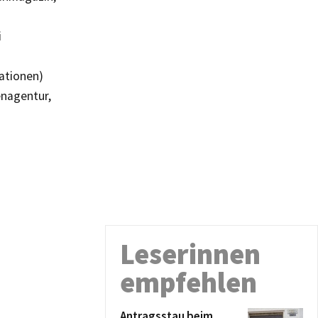
i
ationen)
enagentur,
Leserinnen
empfehlen
Antragsstau beim