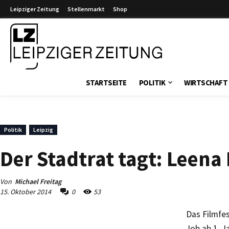
Leipziger Zeitung
Stellenmarkt
Shop
Leipziger Zeitung
STARTSEITE
POLITIK
WIRTSCHAFT
Politik
Leipzig
Der Stadtrat tagt: Leen
Von
Michael Freitag
15. Oktober 2014
0
53
Das Filmfe
Job ab 1. J