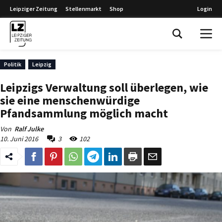
Leipziger Zeitung
Stellenmarkt
Shop
Login
Leipziger Zeitung
Politik
Leipzig
Leipzigs Verwaltung soll überlegen, wie
sie eine menschenwürdige
Pfandsammlung möglich macht
Von
Ralf Julke
10. Juni 2016
3
102