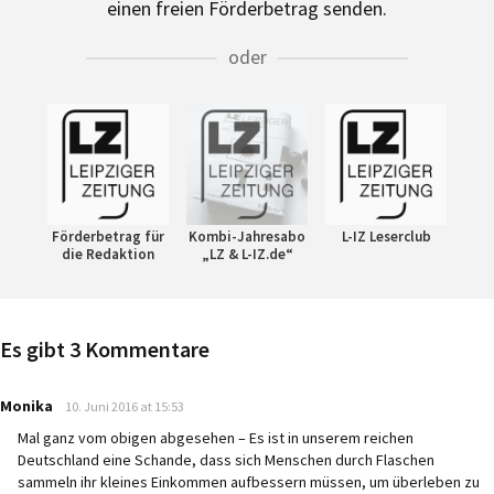
einen freien Förderbetrag senden.
oder
Förderbetrag für
Kombi-Jahresabo
L-IZ Leserclub
die Redaktion
„LZ & L-IZ.de“
Es gibt 3 Kommentare
says:
Monika
10. Juni 2016 at 15:53
Mal ganz vom obigen abgesehen – Es ist in unserem reichen
Deutschland eine Schande, dass sich Menschen durch Flaschen
sammeln ihr kleines Einkommen aufbessern müssen, um überleben zu