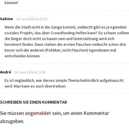
können!
says:
Sabine
10. Juni 2016 at 12:15
Wenn die Stadt nicht in die Gänge kommt, vielleicht gibt es ja irgendein
soziales Projekt, das über Crowdfunding helfen kann? So schwer sollten
die Dinger doch nicht zu bauen sein und Unterstützung wird sich
bestimmt finden. Dann stehen die ersten Flaschen vielleicht schon drin
bevor sich die anderen (Politiker, nicht Flaschen) irgendwann mal
entscheiden können.
says:
André
10. Juni 2016 at 11:24
Es ist unglaublich, wie dieses simple Thema behördlich aufgebauscht
wird. Man kann es auch übertreiben.
SCHREIBEN SIE EINEN KOMMENTAR
Sie müssen
angemeldet
sein, um einen Kommentar
abzugeben.