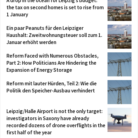
A drop in the ocean for Leipzig’s budget:
the tax on second homes is set to rise from
1 January
Ein paar Peanuts für den Leipziger
Haushalt: Zweitwohnungsteuer soll zum 1.
Januar erhöht werden
Reform Faced with Numerous Obstacles,
Part 2: How Politicians Are Hindering the
Expansion of Energy Storage
Reform mit lauter Hürden, Teil 2: Wie die
Politik den Speicher-Ausbau verhindert
Leipzig/Halle Airport is not the only target:
investigators in Saxony have already
recorded dozens of drone overflights in the
first half of the year