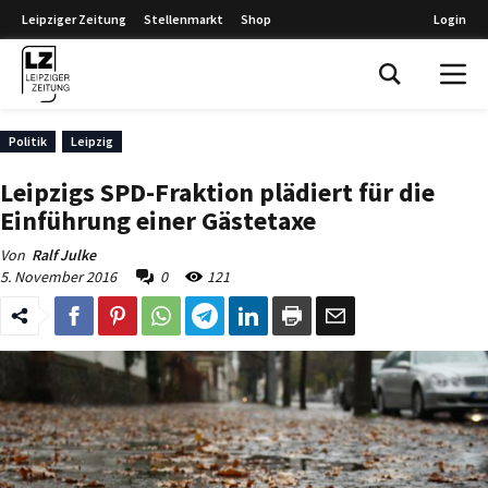
Leipziger Zeitung
Stellenmarkt
Shop
Login
Leipziger Zeitung
Politik
Leipzig
Leipzigs SPD-Fraktion plädiert für die
Einführung einer Gästetaxe
Von
Ralf Julke
5. November 2016
0
121