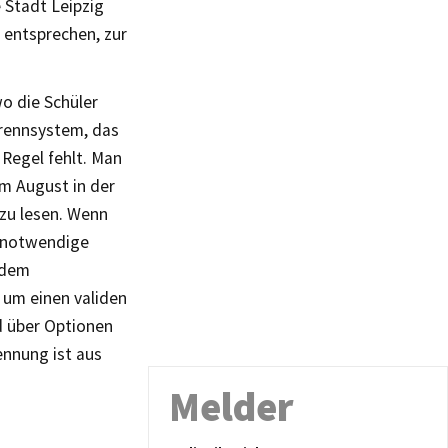
 Stadt Leipzig
 entsprechen, zur
o die Schüler
Trennsystem, das
 Regel fehlt. Man
im August in der
zu lesen. Wenn
s notwendige
edem
 um einen validen
d über Optionen
ennung ist aus
Melder