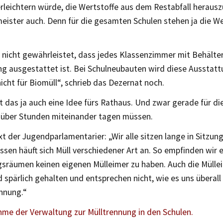
 erleichtern würde, die Wertstoffe aus dem Restabfall herau
ister auch. Denn für die gesamten Schulen stehen ja die We
t nicht gewährleistet, dass jedes Klassenzimmer mit Behälte
ng ausgestattet ist. Bei Schulneubauten wird diese Ausstat
nicht für Biomüll“, schrieb das Dezernat noch.
ist das ja auch eine Idee fürs Rathaus. Und zwar gerade für d
e über Stunden miteinander tagen müssen.
t der Jugendparlamentarier: „Wir alle sitzen lange in Sitzun
en häuft sich Müll verschiedener Art an. So empfinden wir e
gsräumen keinen eigenen Mülleimer zu haben. Auch die Mülle
 spärlich gehalten und entsprechen nicht, wie es uns überall
ennung.“
hme der Verwaltung zur Mülltrennung in den Schulen.