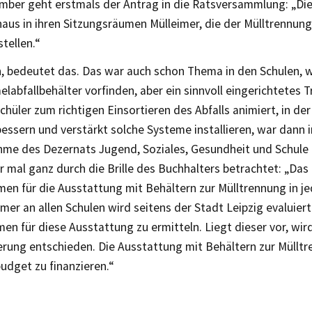
mber geht erstmals der Antrag in die Ratsversammlung: „Die
haus in ihren Sitzungsräumen Mülleimer, die der Mülltrennung
tellen.“
n, bedeutet das. Das war auch schon Thema in den Schulen, w
abfallbehälter vorfinden, aber ein sinnvoll eingerichtetes 
chüler zum richtigen Einsortieren des Abfalls animiert, in der
bessern und verstärkt solche Systeme installieren, war dann 
hme des Dezernats Jugend, Soziales, Gesundheit und Schule 
r mal ganz durch die Brille des Buchhalters betrachtet: „Da
men für die Ausstattung mit Behältern zur Mülltrennung in j
er an allen Schulen wird seitens der Stadt Leipzig evaluiert
n für diese Ausstattung zu ermitteln. Liegt dieser vor, wir
erung entschieden. Die Ausstattung mit Behältern zur Mülltr
udget zu finanzieren.“