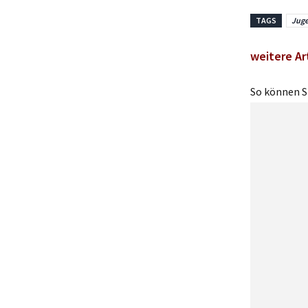
TAGS
Jug
weitere Ar
So können Si