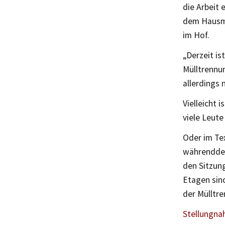
die Arbeit
dem Hausme
im Hof.
„Derzeit is
Mülltrennu
allerdings 
Vielleicht 
viele Leut
Oder im Tex
währenddess
den Sitzun
Etagen sind
der Mülltr
Stellungna