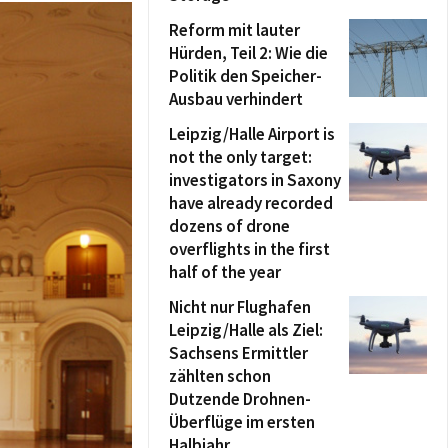
Reform mit lauter
Hürden, Teil 2: Wie die
Politik den Speicher-
Ausbau verhindert
Leipzig/Halle Airport is
not the only target:
investigators in Saxony
have already recorded
dozens of drone
overflights in the first
half of the year
Nicht nur Flughafen
Leipzig/Halle als Ziel:
Sachsens Ermittler
zählten schon
Dutzende Drohnen-
Überflüge im ersten
Halbjahr