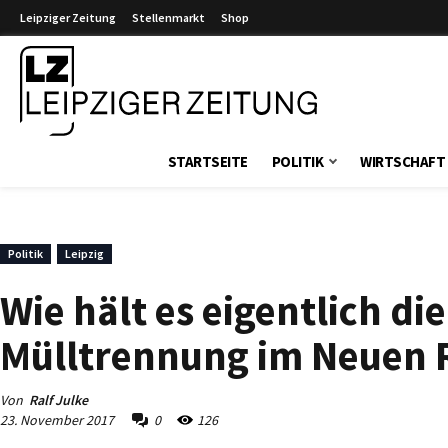
Leipziger Zeitung
Stellenmarkt
Shop
Leipziger Zeitung
STARTSEITE
POLITIK
WIRTSCHAFT
Politik
Leipzig
Wie hält es eigentlich di
Mülltrennung im Neuen 
Von
Ralf Julke
23. November 2017
0
126