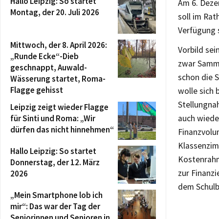
Hallo Leipzig: So startet
Am 6. Deze
Montag, der 20. Juli 2026
soll im Rat
Verfügung s
Mittwoch, der 8. April 2026:
Vorbild sei
„Runde Ecke“-Dieb
zwar Sammel
geschnappt, Auwald-
schon die S
Wässerung startet, Roma-
Flagge gehisst
wolle sich 
Stellungna
Leipzig zeigt wieder Flagge
für Sinti und Roma: „Wir
auch wiede
dürfen das nicht hinnehmen“
Finanzvolu
Klassenzimm
Hallo Leipzig: So startet
Kostenrahme
Donnerstag, der 12. März
zur Finanzi
2026
dem Schulb
„Mein Smartphone lob ich
mir“: Das war der Tag der
Seniorinnen und Senioren in