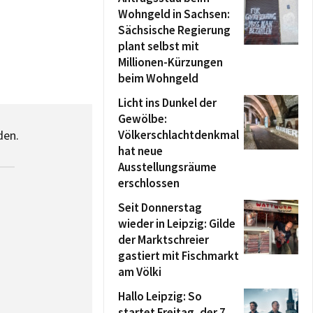
Wohngeld in Sachsen:
Sächsische Regierung
plant selbst mit
Millionen-Kürzungen
beim Wohngeld
Licht ins Dunkel der
Gewölbe:
den.
Völkerschlachtdenkmal
hat neue
Ausstellungsräume
erschlossen
Seit Donnerstag
wieder in Leipzig: Gilde
der Marktschreier
gastiert mit Fischmarkt
am Völki
Hallo Leipzig: So
startet Freitag, der 7.