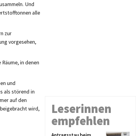
szusammeln. Und
rtstofftonnen alle
rn zur
tung vorgesehen,
ie Räume, in denen
gen und
s als störend in
imer auf den
Leserinnen
 beigebracht wird,
empfehlen
Antragsstau beim