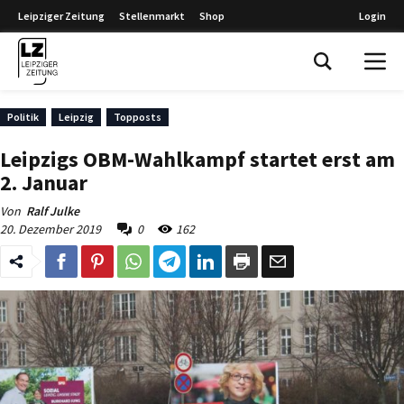
Leipziger Zeitung
Stellenmarkt
Shop
Login
Leipziger Zeitung
Politik
Leipzig
Topposts
Leipzigs OBM-Wahlkampf startet erst am
2. Januar
Von
Ralf Julke
20. Dezember 2019
0
162