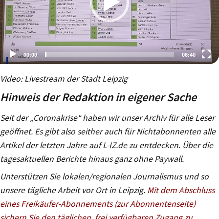
00:00
06:40
Video-
Video: Livestream der Stadt Leipzig
Player
Hinweis der Redaktion in eigener Sache
Seit der „Coronakrise“ haben wir unser Archiv für alle Leser
geöffnet. Es gibt also seither auch für Nichtabonnenten alle
Artikel der letzten Jahre auf L-IZ.de zu entdecken. Über die
tagesaktuellen Berichte hinaus ganz ohne Paywall.
Unterstützen Sie lokalen/regionalen Journalismus und so
unsere tägliche Arbeit vor Ort in Leipzig.
Mit dem Abschluss
eines Freikäufer-Abonnements (zur Abonnentenseite)
sichern Sie den täglichen, frei verfügbaren Zugang zu