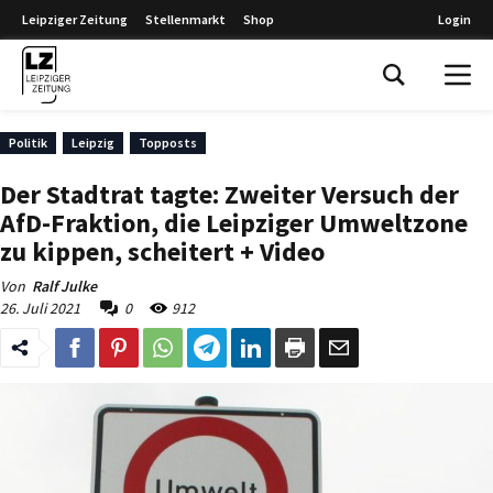
Leipziger Zeitung
Stellenmarkt
Shop
Login
Leipziger Zeitung
Politik
Leipzig
Topposts
Der Stadtrat tagte: Zweiter Versuch der
AfD-Fraktion, die Leipziger Umweltzone
zu kippen, scheitert + Video
Von
Ralf Julke
26. Juli 2021
0
912