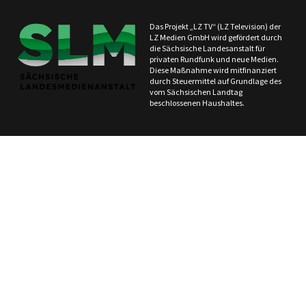
Das Projekt „LZ TV“ (LZ Television) der
LZ Medien GmbH wird gefördert durch
die Sächsische Landesanstalt für
privaten Rundfunk und neue Medien.
Diese Maßnahme wird mitfinanziert
durch Steuermittel auf Grundlage des
vom Sächsischen Landtag
beschlossenen Haushaltes.