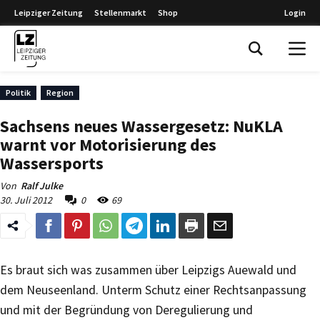
Leipziger Zeitung
Stellenmarkt
Shop
Login
Leipziger Zeitung
Politik
Region
Sachsens neues Wassergesetz: NuKLA
warnt vor Motorisierung des
Wassersports
Von
Ralf Julke
30. Juli 2012
0
69
Es braut sich was zusammen über Leipzigs Auewald und
dem Neuseenland. Unterm Schutz einer Rechtsanpassung
und mit der Begründung von Deregulierung und