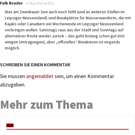
says:
Falk Bruder
5. Mai 2015 at 8:22
Was am Zwenkauer See auch noch fehlt (und an anderen Stellen im
Leipziger Neuseenland) sind Biwakplätze für Wasserwanderer, die mit
Kajaks oder Canadiern ein Wochenende im Leipziger Neuseenland
verbringen wollen: Samstags raus aus der Stadt und Sonntags auf
alternativer Route wieder zurück – das geht bislang schon gut (mit
einigen Umtragungen), aber „offizielles“ Biwakieren ist nirgends
möglich.
SCHREIBEN SIE EINEN KOMMENTAR
Sie müssen
angemeldet
sein, um einen Kommentar
abzugeben.
Mehr zum Thema