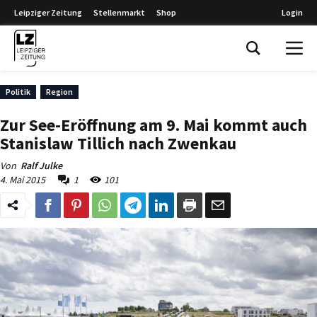
Leipziger Zeitung
Stellenmarkt
Shop
Login
Leipziger Zeitung
Politik
Region
Zur See-Eröffnung am 9. Mai kommt auch
Stanislaw Tillich nach Zwenkau
Von
Ralf Julke
4. Mai 2015
1
101