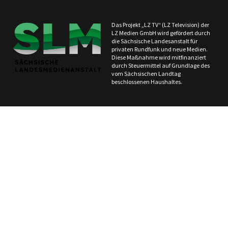
Das Projekt „LZ TV“ (LZ Television) der
LZ Medien GmbH wird gefördert durch
die Sächsische Landesanstalt für
privaten Rundfunk und neue Medien.
Diese Maßnahme wird mitfinanziert
durch Steuermittel auf Grundlage des
vom Sächsischen Landtag
beschlossenen Haushaltes.