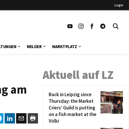
Login
LTUNGEN
MELDER
MARKTPLATZ
Aktuell auf LZ
ng am
Back in Leipzig since
Thursday: the Market
Criers’ Guild is putting
on a fish market at the
Völki