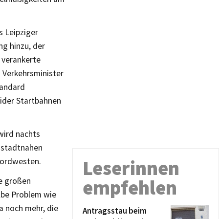
s Leipziger
ng hinzu, der
 verankerte
n Verkehrsminister
tandard
eider Startbahnen
wird nachts
r stadtnahen
Nordwesten.
Leserinnen
ne großen
empfehlen
elbe Problem wie
a noch mehr, die
Antragsstau beim