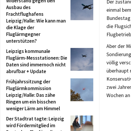
Widerstand gegen den
Der zuständ
Ausbau des
einmal bem
Frachtflughafens
Bundestag k
Leipzig/Halle: Wie kann man
die Flugsi
die Klage der
Fluglärmgegner
Flugbetrieb
unterstützen?
Aber der M
Leipzigs kommunale
Sondierungs
Fluglärm-Messstationen: Die
völlig ver
Daten sind immernoch nicht
überhaupt 
abrufbar + Update
Konservativ
Frühjahrssitzung der
zwei Jahren
Fluglärmkommission
Leipzig/Halle: Das zähe
Wochen an 
Ringen um ein bisschen
weniger Lärm am Himmel
Der Stadtrat tagte: Leipzig
wird Fördermitglied im