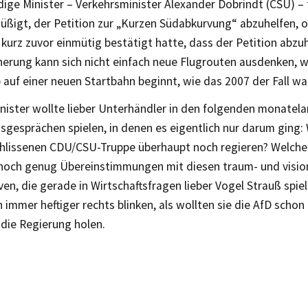
ige Minister – Verkehrsminister Alexander Dobrindt (CSU) – f
üßigt, der Petition zur „Kurzen Südabkurvung“ abzuhelfen, o
urz zuvor einmütig bestätigt hatte, dass der Petition abzuh
cherung kann sich nicht einfach neue Flugrouten ausdenken, 
 auf einer neuen Startbahn beginnt, wie das 2007 der Fall wa
inister wollte lieber Unterhändler in den folgenden monatel
gesprächen spielen, in denen es eigentlich nur darum ging:
schlissenen CDU/CSU-Truppe überhaupt noch regieren? Welche 
noch genug Übereinstimmungen mit diesen traum- und visio
en, die gerade in Wirtschaftsfragen lieber Vogel Strauß spie
 immer heftiger rechts blinken, als wollten sie die AfD scho
die Regierung holen.