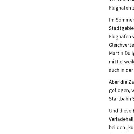
Flughafen 
Im Sommer s
Stadtgebiet
Flughafen w
Gleichverte
Martin Duli
mittlerwei
auch in der
Aber die Z
geflogen, w
Startbahn 
Und diese B
Verladehall
bei den „k