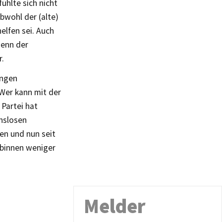
ühlte sich nicht
bwohl der (alte)
elfen sei. Auch
wenn der
r.
angen
 Wer kann mit der
Partei hat
nslosen
len und nun seit
n binnen weniger
Melder