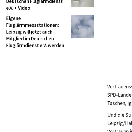
Deutschen Fluglärmdienst
e.V. + Video
Eigene
Fluglärmmessstationen:
Leipzig will jetzt auch
Mitglied im Deutschen
Fluglärmdienst e.V. werden
Vertrauensw
SPD-Landes
Taschen, ig
Und die Sti
Leipzig/Hal
Vertrauen i