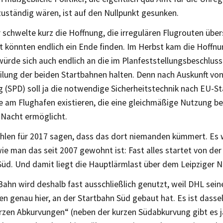
zuständig wären, ist auf den Nullpunkt gesunken.
chwelte kurz die Hoffnung, die irregulären Flugrouten über
 könnten endlich ein Ende finden. Im Herbst kam die Hoffnu
ürde sich auch endlich an die im Planfeststellungsbeschluss
ilung der beiden Startbahnen halten. Denn nach Auskunft vo
g (SPD) soll ja die notwendige Sicherheitstechnik nach EU-S
le am Flughafen existieren, die eine gleichmäßige Nutzung b
 Nacht ermöglicht.
ahlen für 2017 sagen, dass das dort niemanden kümmert. Es 
ie man das seit 2007 gewohnt ist: Fast alles startet von de
Süd. Und damit liegt die Hauptlärmlast über dem Leipziger 
ahn wird deshalb fast ausschließlich genutzt, weil DHL sei
en genau hier, an der Startbahn Süd gebaut hat. Es ist dass
urzen Abkurvungen“ (neben der kurzen Südabkurvung gibt es j