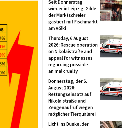
Seit Donnerstag
wieder in Leipzig: Gilde
der Marktschreier
gastiert mit Fischmarkt
am Völki
Thursday, 6 August
2026: Rescue operation
on Nikolaistraße and
appeal for witnesses
regarding possible
animal cruelty
Donnerstag, der 6.
August 2026:
Rettungseinsatz auf
Nikolaistraße und
Zeugenaufruf wegen
möglicher Tierquälerei
Licht ins Dunkel der