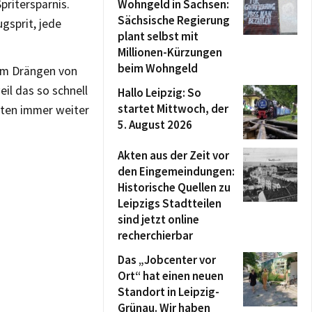
pritersparnis.
Wohngeld in Sachsen:
Sächsische Regierung
gsprit, jede
plant selbst mit
Millionen-Kürzungen
beim Wohngeld
dem Drängen von
il das so schnell
Hallo Leipzig: So
startet Mittwoch, der
hten immer weiter
5. August 2026
Akten aus der Zeit vor
den Eingemeindungen:
Historische Quellen zu
Leipzigs Stadtteilen
sind jetzt online
recherchierbar
Das „Jobcenter vor
Ort“ hat einen neuen
Standort in Leipzig-
Grünau. Wir haben