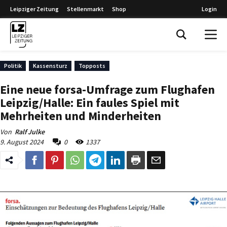
Leipziger Zeitung
Stellenmarkt
Shop
Login
Leipziger Zeitung
Politik
Kassensturz
Topposts
Eine neue forsa-Umfrage zum Flughafen
Leipzig/Halle: Ein faules Spiel mit
Mehrheiten und Minderheiten
Von
Ralf Julke
9. August 2024
0
1337