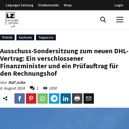
Leipziger Zeitung
Stellenmarkt
Shop
Login
Leipziger Zeitung
Politik
Sachsen
Topposts
Ausschuss-Sondersitzung zum neuen DHL-
Vertrag: Ein verschlossener
Finanzminister und ein Prüfauftrag für
den Rechnungshof
Von
Ralf Julke
8. August 2024
1
1050