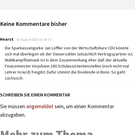
Keine Kommentare bisher
says:
Hearst
8. August 2024 at 14:32
Die Sparkassengurke Jan Löffler von der Wirtschaftshure CDU könnte
sich mal überlegen ob der Steuerzahler tatsächlich Vertragspartner ist.
Wahlkampfklamauk ist in dem Zusammenhang eher daß der aktuelle
Finanzminister Vorjohann 180 Schulassistentenstellen (noch nicht mal
Lehrer m/w/d) freigibt. Dafür stimmt die Dividende in Bonn. So geht
sächsisch.
SCHREIBEN SIE EINEN KOMMENTAR
Sie müssen
angemeldet
sein, um einen Kommentar
abzugeben.
Mehr zum Thema