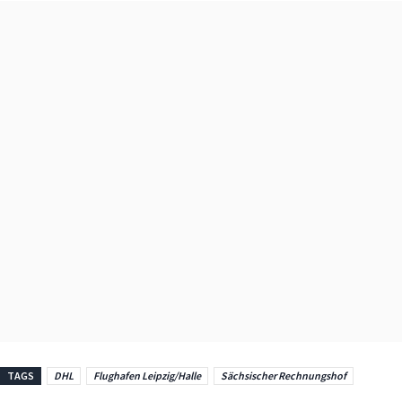
TAGS
DHL
Flughafen Leipzig/Halle
Sächsischer Rechnungshof