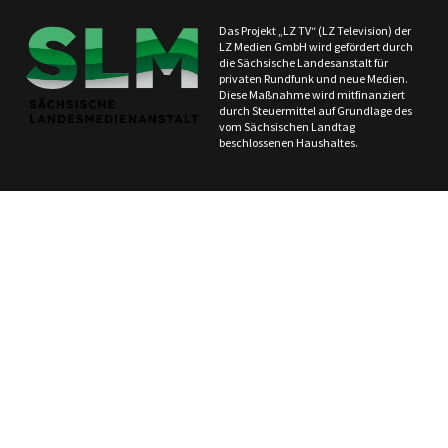
Das Projekt „LZ TV“ (LZ Television) der
LZ Medien GmbH wird gefördert durch
die Sächsische Landesanstalt für
privaten Rundfunk und neue Medien.
Diese Maßnahme wird mitfinanziert
durch Steuermittel auf Grundlage des
vom Sächsischen Landtag
beschlossenen Haushaltes.