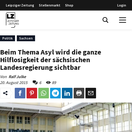
Leipziger Zeitung
Stellenmarkt
Shop
Login
Leipziger Zeitung
Politik
Sachsen
Beim Thema Asyl wird die ganze
Hilflosigkeit der sächsischen
Landesregierung sichtbar
Von
Ralf Julke
20. August 2015
6
89