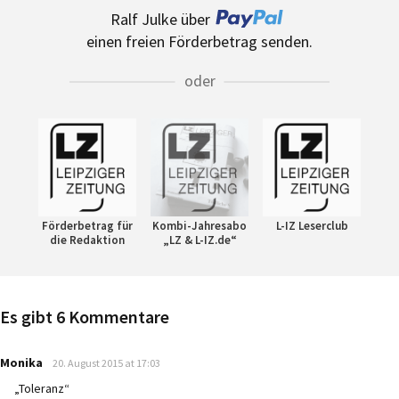
Ralf Julke über
einen freien Förderbetrag senden.
oder
Förderbetrag für
Kombi-Jahresabo
L-IZ Leserclub
die Redaktion
„LZ & L-IZ.de“
Es gibt 6 Kommentare
says:
Monika
20. August 2015 at 17:03
„Toleranz“