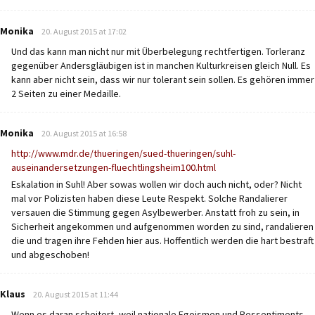
says:
Monika
20. August 2015 at 17:02
Und das kann man nicht nur mit Überbelegung rechtfertigen. Torleranz
gegenüber Andersgläubigen ist in manchen Kulturkreisen gleich Null. Es
kann aber nicht sein, dass wir nur tolerant sein sollen. Es gehören immer
2 Seiten zu einer Medaille.
says:
Monika
20. August 2015 at 16:58
http://www.mdr.de/thueringen/sued-thueringen/suhl-
auseinandersetzungen-fluechtlingsheim100.html
Eskalation in Suhl! Aber sowas wollen wir doch auch nicht, oder? Nicht
mal vor Polizisten haben diese Leute Respekt. Solche Randalierer
versauen die Stimmung gegen Asylbewerber. Anstatt froh zu sein, in
Sicherheit angekommen und aufgenommen worden zu sind, randalieren
die und tragen ihre Fehden hier aus. Hoffentlich werden die hart bestraft
und abgeschoben!
says:
Klaus
20. August 2015 at 11:44
Wenn es daran scheitert, weil nationale Egoismen und Ressentiments