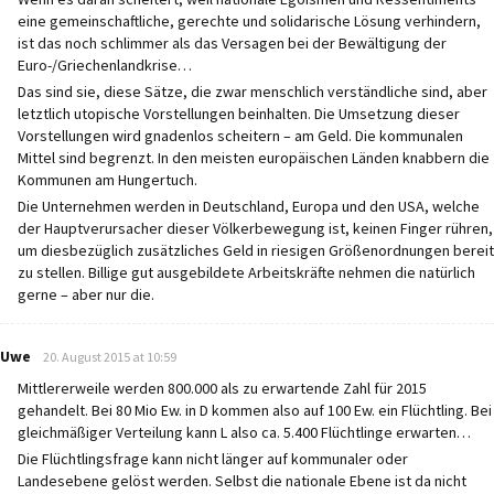
eine gemeinschaftliche, gerechte und solidarische Lösung verhindern,
ist das noch schlimmer als das Versagen bei der Bewältigung der
Euro-/Griechenlandkrise…
Das sind sie, diese Sätze, die zwar menschlich verständliche sind, aber
letztlich utopische Vorstellungen beinhalten. Die Umsetzung dieser
Vorstellungen wird gnadenlos scheitern – am Geld. Die kommunalen
Mittel sind begrenzt. In den meisten europäischen Länden knabbern die
Kommunen am Hungertuch.
Die Unternehmen werden in Deutschland, Europa und den USA, welche
der Hauptverursacher dieser Völkerbewegung ist, keinen Finger rühren,
um diesbezüglich zusätzliches Geld in riesigen Größenordnungen bereit
zu stellen. Billige gut ausgebildete Arbeitskräfte nehmen die natürlich
gerne – aber nur die.
says:
Uwe
20. August 2015 at 10:59
Mittlererweile werden 800.000 als zu erwartende Zahl für 2015
gehandelt. Bei 80 Mio Ew. in D kommen also auf 100 Ew. ein Flüchtling. Bei
gleichmäßiger Verteilung kann L also ca. 5.400 Flüchtlinge erwarten…
Die Flüchtlingsfrage kann nicht länger auf kommunaler oder
Landesebene gelöst werden. Selbst die nationale Ebene ist da nicht