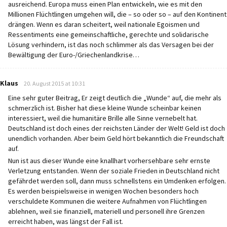
ausreichend. Europa muss einen Plan entwickeln, wie es mit den
Millionen Flüchtlingen umgehen will, die – so oder so – auf den Kontinent
drängen. Wenn es daran scheitert, weil nationale Egoismen und
Ressentiments eine gemeinschaftliche, gerechte und solidarische
Lösung verhindern, ist das noch schlimmer als das Versagen bei der
Bewältigung der Euro-/Griechenlandkrise…
says:
Klaus
20. August 2015 at 10:31
Eine sehr guter Beitrag, Er zeigt deutlich die „Wunde“ auf, die mehr als
schmerzlich ist. Bisher hat diese kleine Wunde scheinbar keinen
interessiert, weil die humanitäre Brille alle Sinne vernebelt hat.
Deutschland ist doch eines der reichsten Länder der Welt! Geld ist doch
unendlich vorhanden. Aber beim Geld hört bekanntlich die Freundschaft
auf.
Nun ist aus dieser Wunde eine knallhart vorhersehbare sehr ernste
Verletzung entstanden. Wenn der soziale Frieden in Deutschland nicht
gefährdet werden soll, dann muss schnellstens ein Umdenken erfolgen.
Es werden beispielsweise in wenigen Wochen besonders hoch
verschuldete Kommunen die weitere Aufnahmen von Flüchtlingen
ablehnen, weil sie finanziell, materiell und personell ihre Grenzen
erreicht haben, was längst der Fall ist.