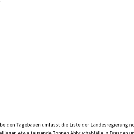
.
beiden Tagebauen umfasst die Liste der Landesregierung n
falllager, etwa tausende Tonnen Abbruchabfälle in Dresden un