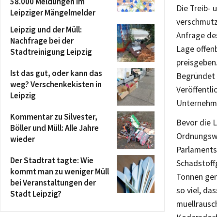
58.000 Meldungen im
Die Treib-
Leipziger Mängelmelder
verschmutze
Leipzig und der Müll:
Anfrage de
Nachfrage bei der
Lage offenb
Stadtreinigung Leipzig
preisgeben.
Ist das gut, oder kann das
Begründet 
weg? Verschenkekisten in
Veröffentl
Leipzig
Unternehme
Kommentar zu Silvester,
Bevor die 
Böller und Müll: Alle Jahre
Ordnungswid
wieder
Parlaments
Der Stadtrat tagte: Wie
Schadstoff
kommt man zu weniger Müll
Tonnen gen
bei Veranstaltungen der
so viel, da
Stadt Leipzig?
muellrausc