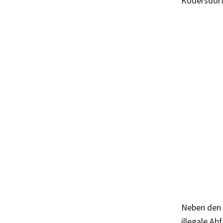
Kodersdorf
Neben den 
illegale Ab