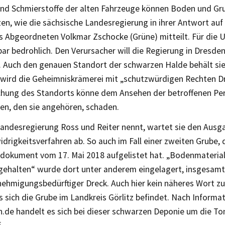
 und Schmierstoffe der alten Fahrzeuge können Boden und G
n, wie die sächsische Landesregierung in ihrer Antwort auf 
s Abgeordneten Volkmar Zschocke (Grüne) mitteilt. Für die U
ar bedrohlich. Den Verursacher will die Regierung in Dresde
 Auch den genauen Standort der schwarzen Halde behält sie l
wird die Geheimniskrämerei mit „schutzwürdigen Rechten Dri
ichung des Standorts könne dem Ansehen der betroffenen Pe
n, den sie angehören, schaden.
Landesregierung Ross und Reiter nennt, wartet sie den Ausg
rigkeitsverfahren ab. So auch im Fall einer zweiten Grube, d
dokument vom 17. Mai 2018 aufgelistet hat. „Bodenmaterial
gehalten“ wurde dort unter anderem eingelagert, insgesamt
ehmigungsbedürftiger Dreck. Auch hier kein näheres Wort z
ss sich die Grube im Landkreis Görlitz befindet. Nach Informa
h.de handelt es sich bei dieser schwarzen Deponie um die T