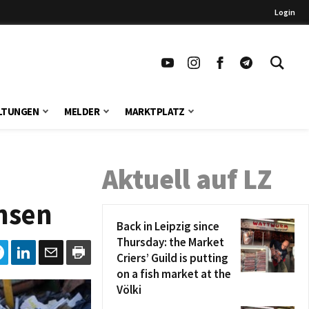
Login
LTUNGEN
MELDER
MARKTPLATZ
Aktuell auf LZ
chsen
Back in Leipzig since
Thursday: the Market
Criers’ Guild is putting
on a fish market at the
Völki