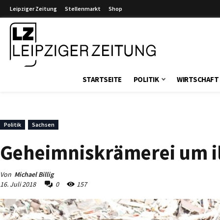
Leipziger Zeitung
Stellenmarkt
Shop
Leipziger Zeitung
STARTSEITE
POLITIK
WIRTSCHAFT
Politik
Sachsen
Geheimniskrämerei um il
Von
Michael Billig
16. Juli 2018
0
157