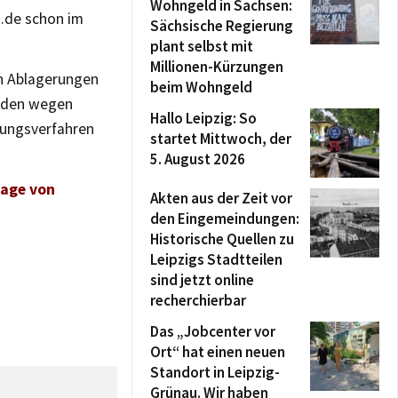
Wohngeld in Sachsen:
h.de schon im
Sächsische Regierung
plant selbst mit
Millionen-Kürzungen
en Ablagerungen
beim Wohngeld
ünden wegen
Hallo Leipzig: So
lungsverfahren
startet Mittwoch, der
5. August 2026
rage von
Akten aus der Zeit vor
den Eingemeindungen:
Historische Quellen zu
Leipzigs Stadtteilen
sind jetzt online
recherchierbar
Das „Jobcenter vor
Ort“ hat einen neuen
Standort in Leipzig-
Grünau. Wir haben