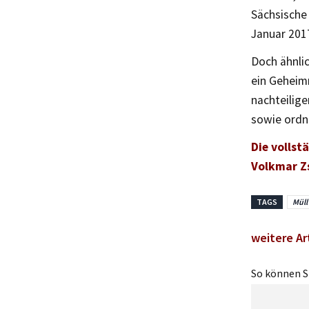
Sächsische
Januar 2017
Doch ähnli
ein Geheim
nachteilig
sowie ordnu
Die vollst
Volkmar Z
TAGS
Müll
weitere Art
So können Si