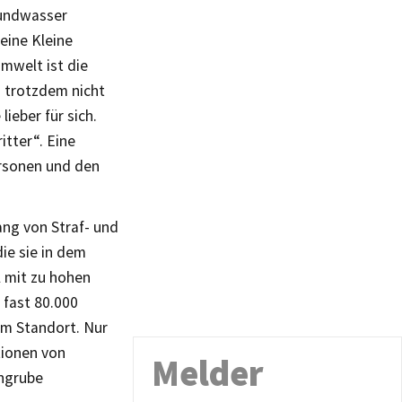
rundwasser
eine Kleine
mwelt ist die
n trotzdem nicht
ieber für sich.
tter“. Eine
rsonen und den
ang von Straf- und
ie sie in dem
 mit zu hohen
 fast 80.000
um Standort. Nur
tionen von
Melder
ongrube