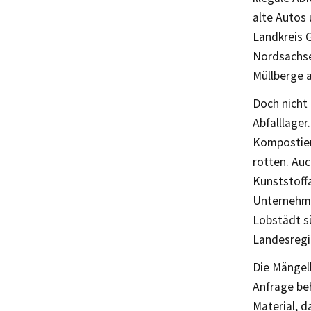
alte Autos
Landkreis G
Nordsachsen
Müllberge a
Doch nicht
Abfalllager
Kompostier
rotten. Auc
Kunststoffa
Unternehme
Lobstädt s
Landesregie
Die Mängell
Anfrage be
Material, d