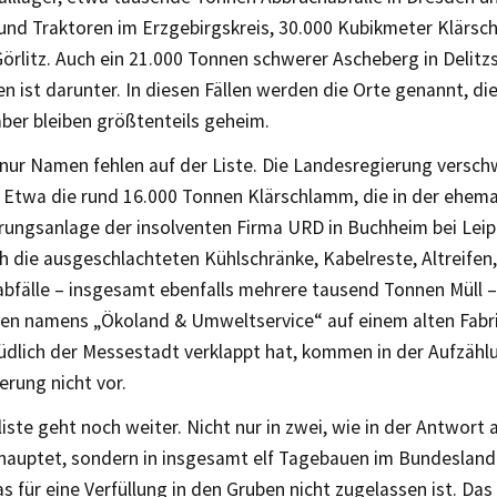
 und Traktoren im Erzgebirgskreis, 30.000 Kubikmeter Klärs
örlitz. Auch ein 21.000 Tonnen schwerer Ascheberg in Delitz
 ist darunter. In diesen Fällen werden die Orte genannt, di
ber bleiben größtenteils geheim.
 nur Namen fehlen auf der Liste. Die Landesregierung versc
. Etwa die rund 16.000 Tonnen Klärschlamm, die in der ehema
ungsanlage der insolventen Firma URD in Buchheim bei Leipz
h die ausgeschlachteten Kühlschränke, Kabelreste, Altreifen,
bfälle – insgesamt ebenfalls mehrere tausend Tonnen Müll – 
n namens „Ökoland & Umweltservice“ auf einem alten Fabri
üdlich der Messestadt verklappt hat, kommen in der Aufzähl
rung nicht vor.
iste geht noch weiter. Nicht nur in zwei, wie in der Antwort a
hauptet, sondern in insgesamt elf Tagebauen im Bundesland
as für eine Verfüllung in den Gruben nicht zugelassen ist. Das