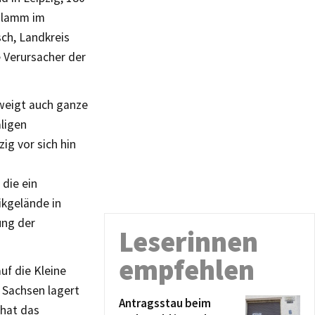
chlamm im
sch, Landkreis
e Verursacher der
hweigt auch ganze
ligen
ig vor sich hin
die ein
kgelände in
ung der
Leserinnen
empfehlen
uf die Kleine
 Sachsen lagert
Antragsstau beim
 hat das