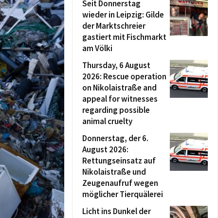
Seit Donnerstag
wieder in Leipzig: Gilde
der Marktschreier
gastiert mit Fischmarkt
am Völki
Thursday, 6 August
2026: Rescue operation
on Nikolaistraße and
appeal for witnesses
regarding possible
animal cruelty
Donnerstag, der 6.
August 2026:
Rettungseinsatz auf
Nikolaistraße und
Zeugenaufruf wegen
möglicher Tierquälerei
Licht ins Dunkel der