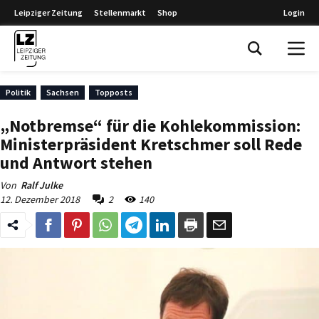
Leipziger Zeitung
Stellenmarkt
Shop
Login
Leipziger Zeitung
Politik
Sachsen
Topposts
„Notbremse“ für die Kohlekommission:
Ministerpräsident Kretschmer soll Rede
und Antwort stehen
Von
Ralf Julke
12. Dezember 2018
2
140