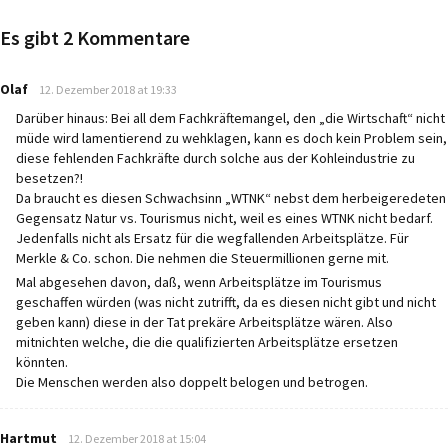
Es gibt 2 Kommentare
says:
Olaf
12. Dezember 2018 at 19:33
Darüber hinaus: Bei all dem Fachkräftemangel, den „die Wirtschaft“ nicht
müde wird lamentierend zu wehklagen, kann es doch kein Problem sein,
diese fehlenden Fachkräfte durch solche aus der Kohleindustrie zu
besetzen?!
Da braucht es diesen Schwachsinn „WTNK“ nebst dem herbeigeredeten
Gegensatz Natur vs. Tourismus nicht, weil es eines WTNK nicht bedarf.
Jedenfalls nicht als Ersatz für die wegfallenden Arbeitsplätze. Für
Merkle & Co. schon. Die nehmen die Steuermillionen gerne mit.
Mal abgesehen davon, daß, wenn Arbeitsplätze im Tourismus
geschaffen würden (was nicht zutrifft, da es diesen nicht gibt und nicht
geben kann) diese in der Tat prekäre Arbeitsplätze wären. Also
mitnichten welche, die die qualifizierten Arbeitsplätze ersetzen
könnten.
Die Menschen werden also doppelt belogen und betrogen.
says:
Hartmut
12. Dezember 2018 at 15:04