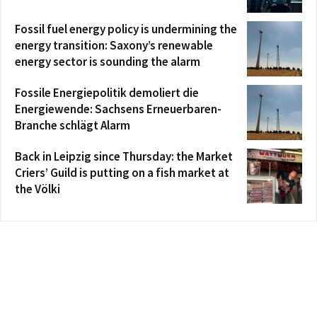
Fossil fuel energy policy is undermining the
energy transition: Saxony’s renewable
energy sector is sounding the alarm
Fossile Energiepolitik demoliert die
Energiewende: Sachsens Erneuerbaren-
Branche schlägt Alarm
Back in Leipzig since Thursday: the Market
Criers’ Guild is putting on a fish market at
the Völki