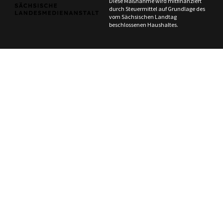
Diese Maßnahme wird mitfinanziert
durch Steuermittel auf Grundlage des
vom Sächsischen Landtag
beschlossenen Haushaltes.