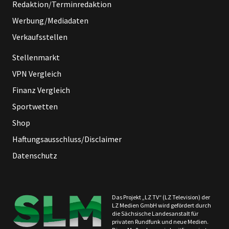
Redaktion/Terminredaktion
Werbung/Mediadaten
Verkaufsstellen
Stellenmarkt
VPN Vergleich
Finanz Vergleich
Sportwetten
Shop
Haftungsausschluss/Disclaimer
Datenschutz
Das Projekt „LZ TV“ (LZ Television) der
LZ Medien GmbH wird gefördert durch
die Sächsische Landesanstalt für
privaten Rundfunk und neue Medien.