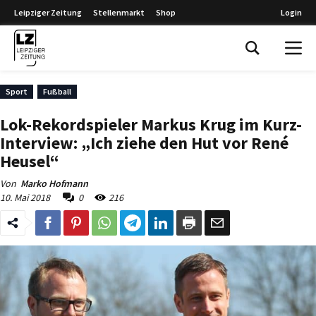
Leipziger Zeitung
Stellenmarkt
Shop
Login
Leipziger Zeitung
Sport
Fußball
Lok-Rekordspieler Markus Krug im Kurz-
Interview: „Ich ziehe den Hut vor René
Heusel“
Von
Marko Hofmann
10. Mai 2018
0
216