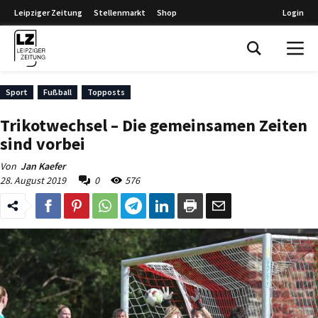
Leipziger Zeitung
Stellenmarkt
Shop
Login
Leipziger Zeitung
Sport
Fußball
Topposts
Trikotwechsel – Die gemeinsamen Zeiten
sind vorbei
Von
Jan Kaefer
28. August 2019
0
576