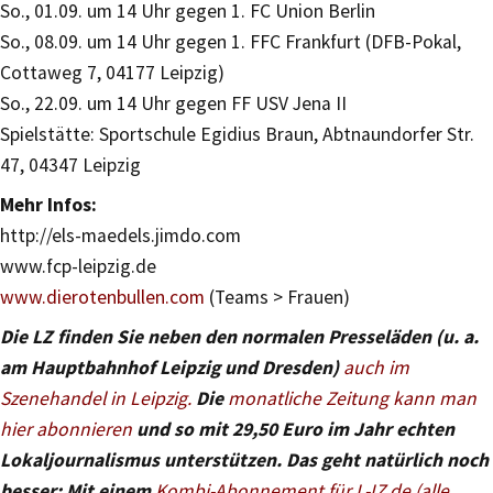
So., 01.09. um 14 Uhr gegen 1. FC Union Berlin
So., 08.09. um 14 Uhr gegen 1. FFC Frankfurt (DFB-Pokal,
Cottaweg 7, 04177 Leipzig)
So., 22.09. um 14 Uhr gegen FF USV Jena II
Spielstätte: Sportschule Egidius Braun, Abtnaundorfer Str.
47, 04347 Leipzig
Mehr Infos:
http://els-maedels.jimdo.com
www.fcp-leipzig.de
www.dierotenbullen.com
(Teams > Frauen)
Die LZ finden Sie neben den normalen Presseläden (u. a.
am Hauptbahnhof Leipzig und Dresden)
auch im
Szenehandel in Leipzig.
Die
monatliche Zeitung kann man
hier abonnieren
und so mit 29,50 Euro im Jahr echten
Lokaljournalismus unterstützen. Das geht natürlich noch
besser: Mit einem
Kombi-Abonnement für L-IZ.de (alle