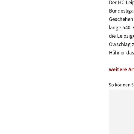
Der HC Leip
Bundesliga
Geschehen 
lange 540-
die Leipzig
Owschlag zä
Hähner das
weitere Ar
So können Si