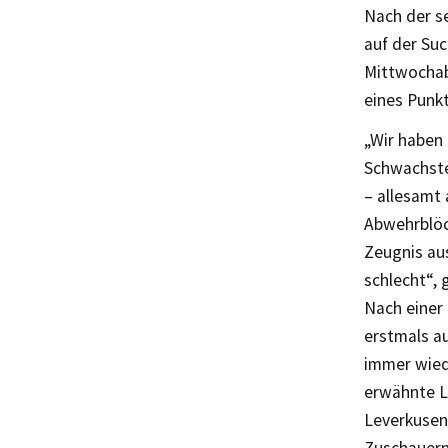
Nach der s
auf der Su
Mittwochabe
eines Punkt
„Wir haben 
Schwachstel
– allesamt 
Abwehrblöck
Zeugnis au
schlecht“, 
Nach einer 
erstmals au
immer wied
erwähnte La
Leverkusene