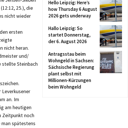
die Jensen-Sieben
Hello Leipzig: Here’s
12:12, 25.), die
how Thursday 6 August
2026 gets underway
s nicht wieder
Hallo Leipzig: So
 den ersten
startet Donnerstag,
zeigte
der 6. August 2026
n nicht heran.
Antragsstau beim
dmeister und/
Wohngeld in Sachsen:
 stellte Steinbach
Sächsische Regierung
plant selbst mit
Millionen-Kürzungen
szeichen.
beim Wohngeld
er Leverkusener
am an. Im
zig am heutigen
m Zeitpunkt noch
re man spätestens