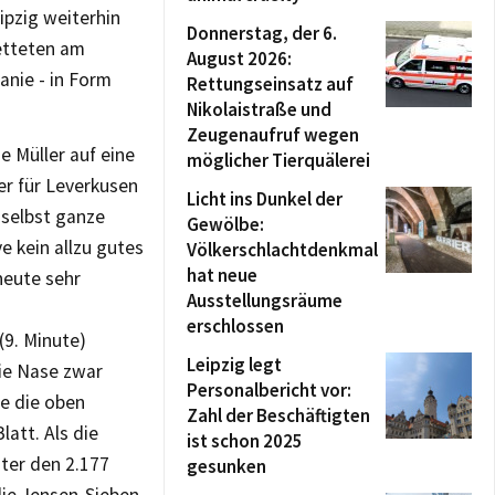
pzig weiterhin
Donnerstag, der 6.
etteten am
August 2026:
anie - in Form
Rettungseinsatz auf
Nikolaistraße und
Zeugenaufruf wegen
e Müller auf eine
möglicher Tierquälerei
er für Leverkusen
Licht ins Dunkel der
 selbst ganze
Gewölbe:
e kein allzu gutes
Völkerschlachtdenkmal
hat neue
heute sehr
Ausstellungsräume
erschlossen
(9. Minute)
Leipzig legt
die Nase zwar
Personalbericht vor:
e die oben
Zahl der Beschäftigten
latt. Als die
ist schon 2025
nter den 2.177
gesunken