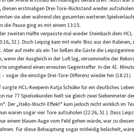
 in der Arena erstmals ein mulmiges Gefühl breit. Noch war 
, diesen erstmaligen Drei-Tore-Rückstand wieder aufzuholen (
nnten sie aber während des gesamten weiteren Spielverlaufe
In die Pause ging es mit einem 13:15.
der zweiten Hälfte verpasste mal wieder Steinbach dem HCL
:16, 32.). Doch Leipzig kam mit mehr Biss aus den Kabinen, 
 Aber auf mehr als ein Tor ließen die Gäste die Leipzigerinne
, wenn der Ausgleich in der Luft lag, versemmelte der Rekor
rte umgehend einen erneuten Gegentreffer. In der 41. Minute
 – sogar die einstige Drei-Tore-Differenz wieder her (18:21).
 sorgte HCL-Keeperin Katja Schülke für ein deutliches Leben
on nur 77 Spielsekunden hielt sie gleich zwei Siebenmeter d
n“. Der „Hallo-Wach!-Effekt“ kam jedoch nicht wirklich im Te
nun waren sogar vier Tore aufzuholen (22:26, 51.). Dass Leip
nur einem blauen Auge vom Feld gehen würde, war zu diese
rahnen. Für diese Behauptung sogar mitleidig belächelt, wä