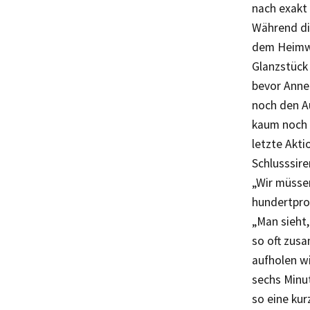
nach exakt 
Während die
dem Heimwe
Glanzstück 
bevor Anne
noch den Au
kaum noch f
letzte Akti
Schlusssire
„Wir müsse
hundertproz
„Man sieht,
so oft zus
aufholen wi
sechs Minut
so eine kur