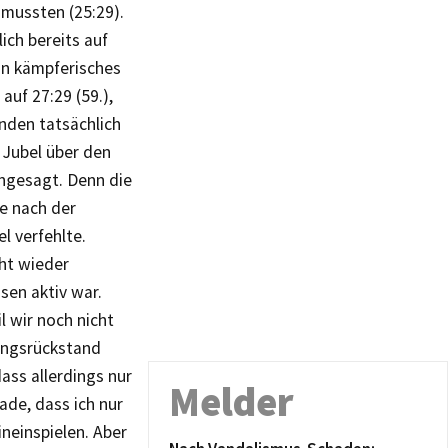
 mussten (25:29).
ich bereits auf
in kämpferisches
auf 27:29 (59.),
nden tatsächlich
 Jubel über den
angesagt. Denn die
te nach der
l verfehlte.
ht wieder
sen aktiv war.
l wir noch nicht
ningsrückstand
ass allerdings nur
Melder
ade, dass ich nur
ineinspielen. Aber