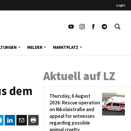
Login
LTUNGEN
MELDER
MARKTPLATZ
Aktuell auf LZ
aus dem
Thursday, 6 August
2026: Rescue operation
on Nikolaistraße and
appeal for witnesses
regarding possible
animal cruelty