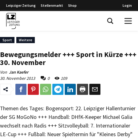
Leipziger Zeitung
Stellenmarkt
Shop
Login
Leipziger Zeitung
Sport
Weitere
Bewegungsmelder +++ Sport in Kürze +++
30. November
Von
Jan Kaefer
30. November 2013
0
109
Themen des Tages: Bogensport: 22. Leipziger Hallenturnier
der SG MoGoNo +++ Handball: DHfK-Keeper Michael Galia
wechselt nach Radis +++ Sitzvolleyball: 7. Internationaler
LE-Cup +++ Fußball: Neuer Spieltermin für "Kleines Derby"