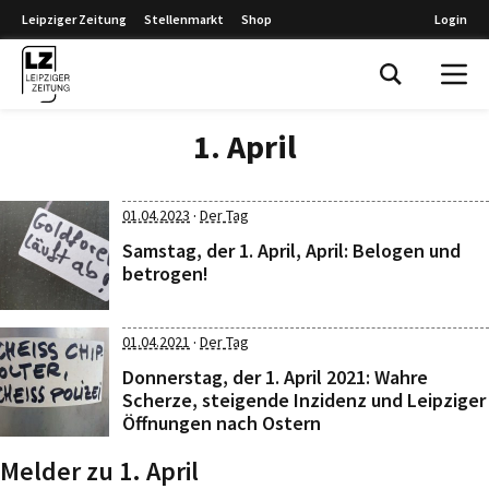
Leipziger Zeitung
Stellenmarkt
Shop
Login
Leipziger Zeitung
1. April
·
01.04.2023
Der Tag
Samstag, der 1. April, April: Belogen und
betrogen!
·
01.04.2021
Der Tag
Donnerstag, der 1. April 2021: Wahre
Scherze, steigende Inzidenz und Leipziger
Öffnungen nach Ostern
Melder zu 1. April