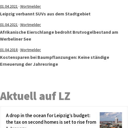
·
01.04.2021
Wortmelder
Leipzig verbannt SUVs aus dem Stadtgebiet
·
01.04.2021
Wortmelder
Afrikanische Eierschlange bedroht Brutvogelbestand am
Werbeliner See
·
01.04.2018
Wortmelder
Kostensparen bei Baumpflanzungen: Keine ständige
Erneuerung der Jahresringe
Aktuell auf LZ
A drop in the ocean for Leipzig’s budget:
the tax on second homes is set to rise from