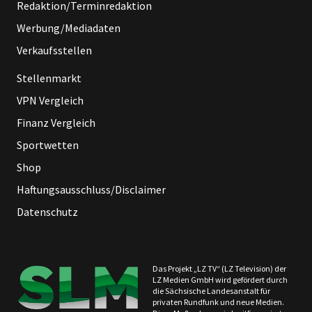
Redaktion/Terminredaktion
Werbung/Mediadaten
Verkaufsstellen
Stellenmarkt
VPN Vergleich
Finanz Vergleich
Sportwetten
Shop
Haftungsausschluss/Disclaimer
Datenschutz
Das Projekt „LZ TV“ (LZ Television) der
LZ Medien GmbH wird gefördert durch
die Sächsische Landesanstalt für
privaten Rundfunk und neue Medien.