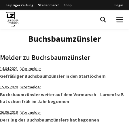
Leipziger Zeitung
Stellenmarkt
Shop
Login
Leipziger Zeitung
Buchsbaumzünsler
Melder zu Buchsbaumzünsler
·
14.04.2021
Wortmelder
Gefräßiger Buchsbaumzünsler in den Startlöchern
·
15.05.2020
Wortmelder
Buchsbaumzünsler weiter auf dem Vormarsch – Larvenfraß
hat schon früh im Jahr begonnen
·
26.06.2019
Wortmelder
Der Flug des Buchsbaumzünslers hat begonnen