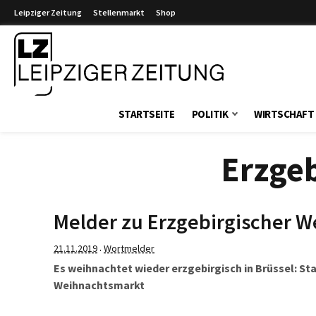
Leipziger Zeitung
Stellenmarkt
Shop
Leipziger Zeitung
STARTSEITE
POLITIK
WIRTSCHAFT
Erzge
Melder zu Erzgebirgischer 
21.11.2019
Wortmelder
·
Es weihnachtet wieder erzgebirgisch in Brüssel: St
Weihnachtsmarkt