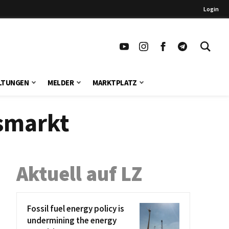
Login
LTUNGEN
MELDER
MARKTPLATZ
smarkt
Aktuell auf LZ
Fossil fuel energy policy is
undermining the energy