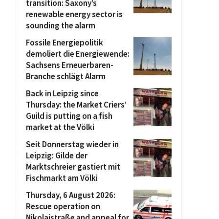
transition: Saxony’s
renewable energy sector is
sounding the alarm
Fossile Energiepolitik
demoliert die Energiewende:
Sachsens Erneuerbaren-
Branche schlägt Alarm
Back in Leipzig since
Thursday: the Market Criers’
Guild is putting on a fish
market at the Völki
Seit Donnerstag wieder in
Leipzig: Gilde der
Marktschreier gastiert mit
Fischmarkt am Völki
Thursday, 6 August 2026:
Rescue operation on
Nikolaistraße and appeal for