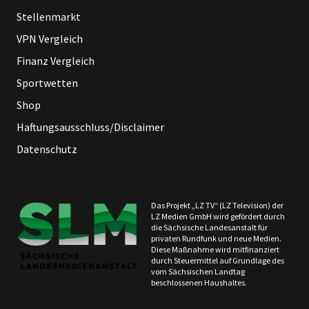
Stellenmarkt
VPN Vergleich
Finanz Vergleich
Sportwetten
Shop
Haftungsausschluss/Disclaimer
Datenschutz
Das Projekt „LZ TV“ (LZ Television) der
LZ Medien GmbH wird gefördert durch
die Sächsische Landesanstalt für
privaten Rundfunk und neue Medien.
Diese Maßnahme wird mitfinanziert
durch Steuermittel auf Grundlage des
vom Sächsischen Landtag
beschlossenen Haushaltes.