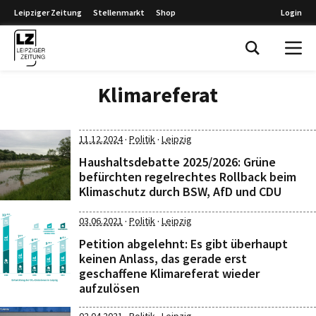
Leipziger Zeitung
Stellenmarkt
Shop
Login
Leipziger Zeitung
Klimareferat
·
·
11.12.2024
Politik
Leipzig
Haushaltsdebatte 2025/2026: Grüne
befürchten regelrechtes Rollback beim
Klimaschutz durch BSW, AfD und CDU
·
·
03.06.2021
Politik
Leipzig
Petition abgelehnt: Es gibt überhaupt
keinen Anlass, das gerade erst
geschaffene Klimareferat wieder
aufzulösen