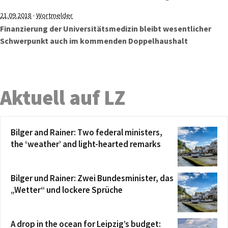
·
21.09.2018
Wortmelder
Finanzierung der Universitätsmedizin bleibt wesentlicher
Schwerpunkt auch im kommenden Doppelhaushalt
Aktuell auf LZ
Bilger and Rainer: Two federal ministers,
the ‘weather’ and light-hearted remarks
Bilger und Rainer: Zwei Bundesminister, das
„Wetter“ und lockere Sprüche
A drop in the ocean for Leipzig’s budget: