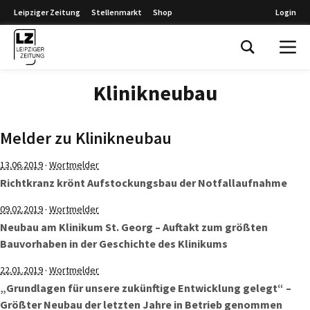
Leipziger Zeitung
Stellenmarkt
Shop
Login
Leipziger Zeitung
Klinikneubau
Melder zu Klinikneubau
·
13.06.2019
Wortmelder
Richtkranz krönt Aufstockungsbau der Notfallaufnahme
·
09.02.2019
Wortmelder
Neubau am Klinikum St. Georg – Auftakt zum größten
Bauvorhaben in der Geschichte des Klinikums
·
22.01.2019
Wortmelder
„Grundlagen für unsere zukünftige Entwicklung gelegt“ –
Größter Neubau der letzten Jahre in Betrieb genommen