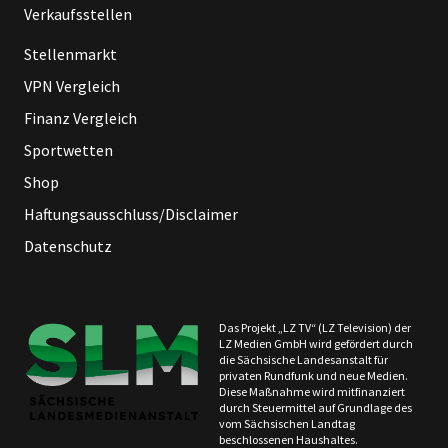
Verkaufsstellen
Stellenmarkt
VPN Vergleich
Finanz Vergleich
Sportwetten
Shop
Haftungsausschluss/Disclaimer
Datenschutz
Das Projekt „LZ TV“ (LZ Television) der
LZ Medien GmbH wird gefördert durch
die Sächsische Landesanstalt für
privaten Rundfunk und neue Medien.
Diese Maßnahme wird mitfinanziert
durch Steuermittel auf Grundlage des
vom Sächsischen Landtag
beschlossenen Haushaltes.