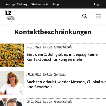
Leipziger Zeitung
Stellenmarkt
Shop
Login
Leipziger Zeitung
Kontaktbeschränkungen
·
·
01.07.2021
Leben
Gesellschaft
Seit dem 1. Juli gibt es in Leipzig keine
Kontaktbeschränkungen mehr
·
·
08.06.2021
Politik
Sachsen
Sachsen erlaubt wieder Messen, Clubkultur
und Sexarbeit
·
·
05.01.2021
Leben
Gesellschaft