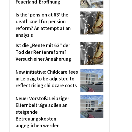
Feuerland-Eröffnung
Is the ‘pension at 63’ the
death knell for pension
reform? An attempt at an
analysis
Ist die „Rente mit 63“ der
Tod der Rentenreform?
Versuch einer Annäherung
New initiative: Childcare fees
in Leipzig to be adjusted to
reflect rising childcare costs
Neuer Vorstoß: Leipziger
Elternbeiträge sollen an
steigende
Betreuungskosten
angeglichen werden