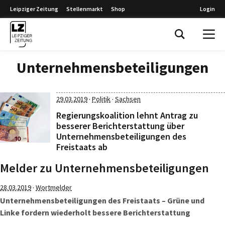
Leipziger Zeitung
Stellenmarkt
Shop
Login
Leipziger Zeitung
Unternehmensbeteiligungen
·
·
29.03.2019
Politik
Sachsen
Regierungskoalition lehnt Antrag zu
besserer Berichterstattung über
Unternehmensbeteiligungen des
Freistaats ab
Melder zu Unternehmensbeteiligungen
·
28.03.2019
Wortmelder
Unternehmensbeteiligungen des Freistaats – Grüne und
Linke fordern wiederholt bessere Berichterstattung