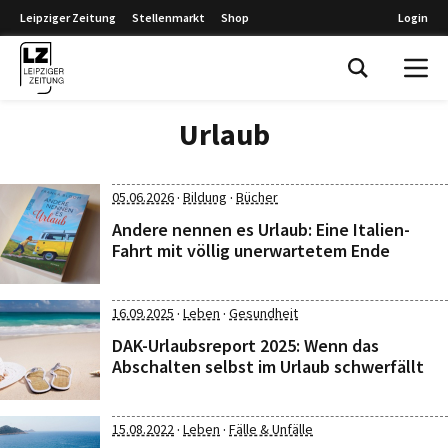
Leipziger Zeitung
Stellenmarkt
Shop
Login
Leipziger Zeitung
Urlaub
·
·
05.06.2026
Bildung
Bücher
Andere nennen es Urlaub: Eine Italien-
Fahrt mit völlig unerwartetem Ende
·
·
16.09.2025
Leben
Gesundheit
DAK-Urlaubsreport 2025: Wenn das
Abschalten selbst im Urlaub schwerfällt
·
·
15.08.2022
Leben
Fälle & Unfälle