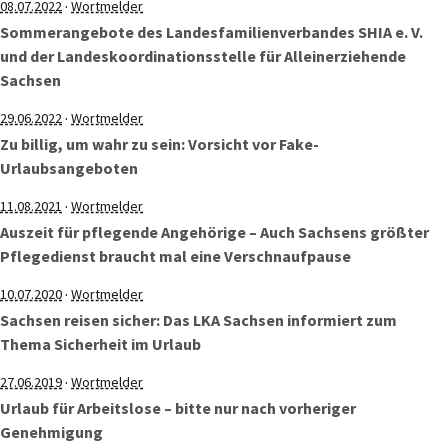
·
08.07.2022
Wortmelder
Sommerangebote des Landesfamilienverbandes SHIA e. V.
und der Landeskoordinationsstelle für Alleinerziehende
Sachsen
·
29.06.2022
Wortmelder
Zu billig, um wahr zu sein: Vorsicht vor Fake-
Urlaubsangeboten
·
11.08.2021
Wortmelder
Auszeit für pflegende Angehörige – Auch Sachsens größter
Pflegedienst braucht mal eine Verschnaufpause
·
10.07.2020
Wortmelder
Sachsen reisen sicher: Das LKA Sachsen informiert zum
Thema Sicherheit im Urlaub
·
27.06.2019
Wortmelder
Urlaub für Arbeitslose – bitte nur nach vorheriger
Genehmigung