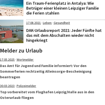
Ein Traum-Ferienplatz in Antalya: Wie
Betrüger einer kleinen Leipziger Familie
die Ferien stahlen
·
·
17.08.2021
Leben
Gesundheit
DAK-Urlaubsreport 2021: Jeder Fünfte hat
das mit dem Abschalten wieder nicht
hingekriegt
Melder zu Urlaub
·
17.05.2025
Wortmelder
Das Amt für Jugend und Familie informiert: Vor den
Sommerferien rechtzeitig Alleinsorge-Bescheinigung
beantragen
·
30.03.2023
Polizeimelder
Top vorbereitet vom Flughafen Leipzig/Halle aus in den
Osterurlaub fliegen