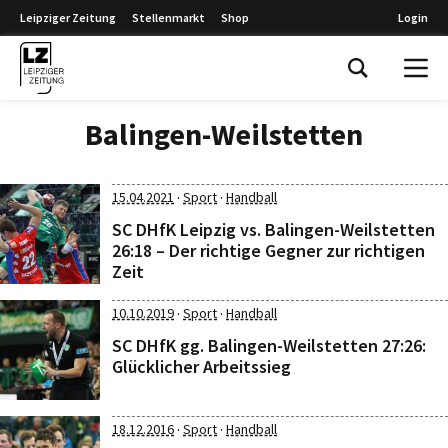
Leipziger Zeitung
Stellenmarkt
Shop
Login
Leipziger Zeitung
Balingen-Weilstetten
·
·
15.04.2021
Sport
Handball
SC DHfK Leipzig vs. Balingen-Weilstetten
26:18 – Der richtige Gegner zur richtigen
Zeit
·
·
10.10.2019
Sport
Handball
SC DHfK gg. Balingen-Weilstetten 27:26:
Glücklicher Arbeitssieg
·
·
18.12.2016
Sport
Handball