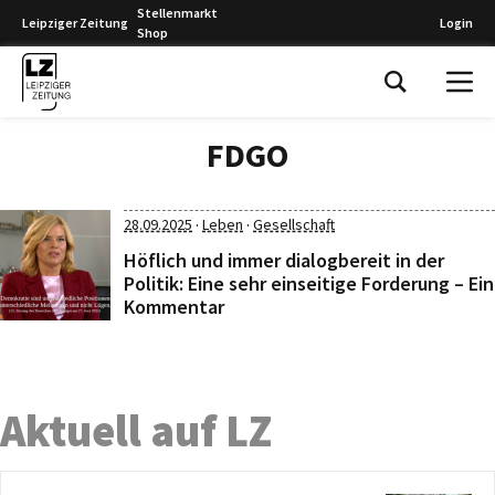
Stellenmarkt
Leipziger Zeitung
Login
Shop
Leipziger Zeitung
FDGO
·
·
28.09.2025
Leben
Gesellschaft
Höflich und immer dialogbereit in der
Politik: Eine sehr einseitige Forderung – Ein
Kommentar
Aktuell auf LZ