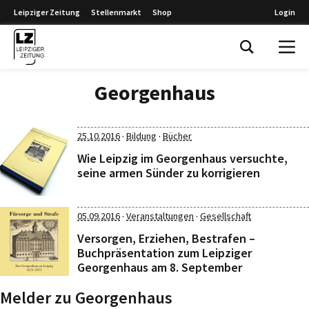
Leipziger Zeitung
Stellenmarkt
Shop
Login
Leipziger Zeitung
Georgenhaus
·
·
25.10.2016
Bildung
Bücher
Wie Leipzig im Georgenhaus versuchte,
seine armen Sünder zu korrigieren
·
·
05.09.2016
Veranstaltungen
Gesellschaft
Versorgen, Erziehen, Bestrafen –
Buchpräsentation zum Leipziger
Georgenhaus am 8. September
Melder zu Georgenhaus