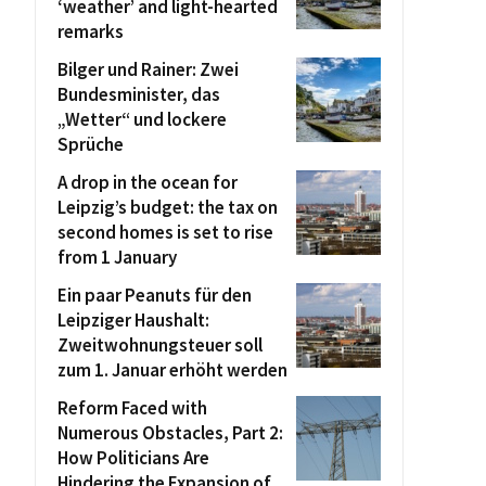
‘weather’ and light-hearted
remarks
Bilger und Rainer: Zwei
Bundesminister, das
„Wetter“ und lockere
Sprüche
A drop in the ocean for
Leipzig’s budget: the tax on
second homes is set to rise
from 1 January
Ein paar Peanuts für den
Leipziger Haushalt:
Zweitwohnungsteuer soll
zum 1. Januar erhöht werden
Reform Faced with
Numerous Obstacles, Part 2:
How Politicians Are
Hindering the Expansion of