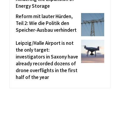
Energy Storage
Reform mit lauter Hürden,
Teil 2: Wie die Politik den
Speicher-Ausbau verhindert
Leipzig/Halle Airport is not
the only target:
investigators in Saxony have
already recorded dozens of
drone overflights in the first
half of the year