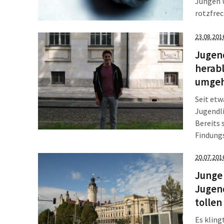
Jungen 
rotzfrec
kämpfen 
war es R
23.08.201
Verachtu
Jugend
herab
umge
Seit etw
Jugendl
Bereits 
Findung
Vorsitze
20.07.201
vergang
Kritik a
Junge
Jugen
tolle
Es kling