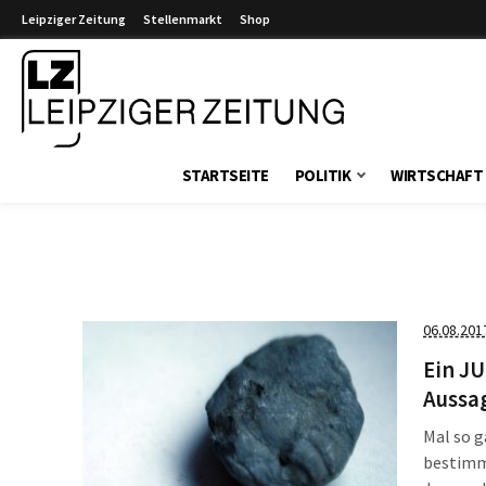
Leipziger Zeitung
Stellenmarkt
Shop
Leipziger Zeitung
STARTSEITE
POLITIK
WIRTSCHAFT
06.08.201
Ein J
Aussa
Mal so g
bestimmt