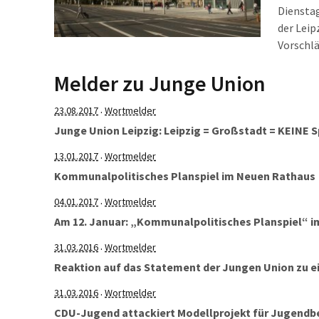
Dienstag
der Leip
Vorschlä
irgendwi
Melder zu Junge Union
von der 
wirklic
23.08.2017
Wortmelder
·
Junge Union Leipzig: Leipzig = Großstadt = KEINE 
13.01.2017
Wortmelder
·
Kommunalpolitisches Planspiel im Neuen Rathaus
04.01.2017
Wortmelder
·
Am 12. Januar: „Kommunalpolitisches Planspiel“ 
31.03.2016
Wortmelder
·
Reaktion auf das Statement der Jungen Union zu 
31.03.2016
Wortmelder
·
CDU-Jugend attackiert Modellprojekt für Jugendbet