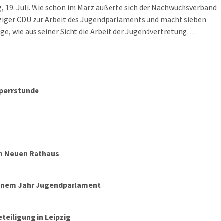
, 19. Juli. Wie schon im März äußerte sich der Nachwuchsverband
ziger CDU zur Arbeit des Jugendparlaments und macht sieben
ge, wie aus seiner Sicht die Arbeit der Jugendvertretung
e - spannender gemacht werden könnte. Man ist nicht wirklich
Generalkritik im März abgerückt. Aber wird Politik dadurch
h spannender?
Sperrstunde
im Neuen Rathaus
einem Jahr Jugendparlament
eiligung in Leipzig