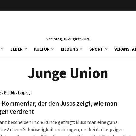
Samstag, 8. August 2026
LEBEN
KULTUR
BILDUNG
SPORT
VERANSTA
Junge Union
7
Politik
Leipzig
·
·
U-Kommentar, der den Jusos zeigt, wie man
gen verdreht
anz bescheiden in die Runde gefragt: Muss man eine ganz
e Art von Schnöseligkeit mitbringen, um bei der Leipziger