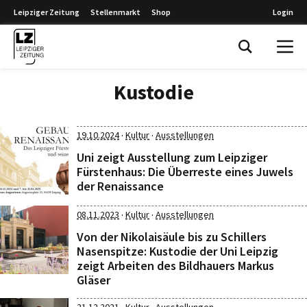
Leipziger Zeitung
Stellenmarkt
Shop
Login
Leipziger Zeitung
Kustodie
·
·
19.10.2024
Kultur
Ausstellungen
Uni zeigt Ausstellung zum Leipziger
Fürstenhaus: Die Überreste eines Juwels
der Renaissance
·
·
08.11.2023
Kultur
Ausstellungen
Von der Nikolaisäule bis zu Schillers
Nasenspitze: Kustodie der Uni Leipzig
zeigt Arbeiten des Bildhauers Markus
Gläser