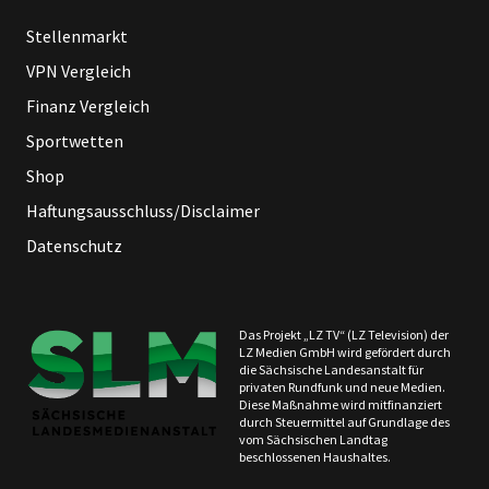
Stellenmarkt
VPN Vergleich
Finanz Vergleich
Sportwetten
Shop
Haftungsausschluss/Disclaimer
Datenschutz
Das Projekt „LZ TV“ (LZ Television) der
LZ Medien GmbH wird gefördert durch
die Sächsische Landesanstalt für
privaten Rundfunk und neue Medien.
Diese Maßnahme wird mitfinanziert
durch Steuermittel auf Grundlage des
vom Sächsischen Landtag
beschlossenen Haushaltes.