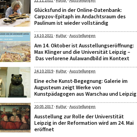
·
·
21.12.2021
Kultur
Ausstellungen
Glücksfund in der Online-Datenbank:
Carpzov-Epitaph im Andachtsraum des
Paulinum ist wieder vollständig
·
·
14.10.2021
Kultur
Ausstellungen
Am 14. Oktober ist Ausstellungseröffnung:
Max Klinger und die Universität Leipzig –
Das verlorene Aulawandbild im Kontext
·
·
24.10.2019
Kultur
Ausstellungen
Eine eche Kunst-Begegnung: Galerie im
Augusteum zeigt Werke von
Kunstpädagogen aus Warschau und Leipzig
·
·
20.05.2017
Kultur
Ausstellungen
Ausstellung zur Rolle der Universtität
Leipzig in der Reformation wird am 24. Mai
eröffnet