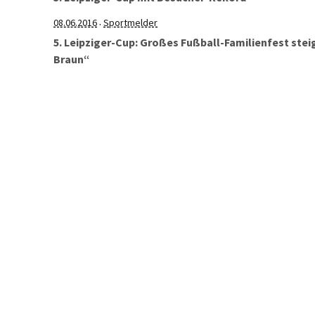
08.06.2016
Sportmelder
·
5. Leipziger-Cup: Großes Fußball-Familienfest stei
Braun“