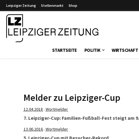
Leipziger Zeitung
Stellenmarkt
Shop
Leipziger Zeitung
STARTSEITE
POLITIK
WIRTSCHAFT
Melder zu Leipziger-Cup
12.04.2018
Wortmelder
·
7. Leipziger-Cup: Familien-Fußball-Fest steigt am 9.
13.06.2016
Wortmelder
·
5. Leipziger-Cup mit Besucher-Rekord