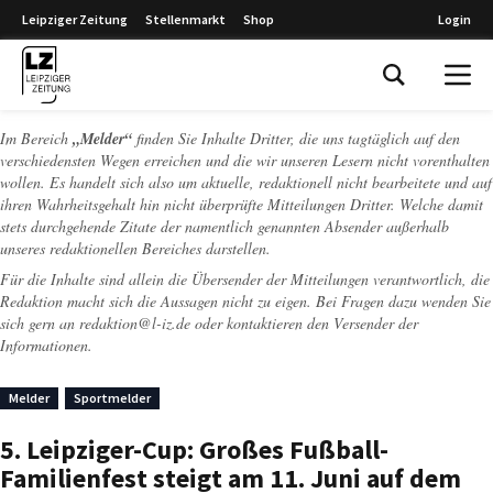
Leipziger Zeitung
Stellenmarkt
Shop
Login
Leipziger Zeitung
Im Bereich
„Melder“
finden Sie Inhalte Dritter, die uns tagtäglich auf den
verschiedensten Wegen erreichen und die wir unseren Lesern nicht vorenthalten
wollen. Es handelt sich also um aktuelle, redaktionell nicht bearbeitete und auf
ihren Wahrheitsgehalt hin nicht überprüfte Mitteilungen Dritter. Welche damit
stets durchgehende Zitate der namentlich genannten Absender außerhalb
unseres redaktionellen Bereiches darstellen.
Für die Inhalte sind allein die Übersender der Mitteilungen verantwortlich, die
Redaktion macht sich die Aussagen nicht zu eigen. Bei Fragen dazu wenden Sie
sich gern an
redaktion@l-iz.de
oder kontaktieren den Versender der
Informationen.
Melder
Sportmelder
5. Leipziger-Cup: Großes Fußball-
Familienfest steigt am 11. Juni auf dem