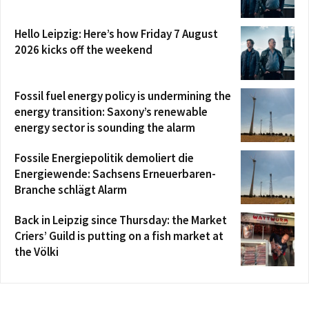
Hello Leipzig: Here’s how Friday 7 August
2026 kicks off the weekend
Fossil fuel energy policy is undermining the
energy transition: Saxony’s renewable
energy sector is sounding the alarm
Fossile Energiepolitik demoliert die
Energiewende: Sachsens Erneuerbaren-
Branche schlägt Alarm
Back in Leipzig since Thursday: the Market
Criers’ Guild is putting on a fish market at
the Völki