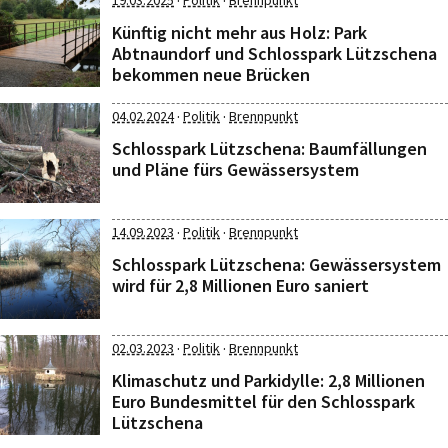
·
·
19.03.2025
Politik
Brennpunkt
Künftig nicht mehr aus Holz: Park
Abtnaundorf und Schlosspark Lützschena
bekommen neue Brücken
·
·
04.02.2024
Politik
Brennpunkt
Schlosspark Lützschena: Baumfällungen
und Pläne fürs Gewässersystem
·
·
14.09.2023
Politik
Brennpunkt
Schlosspark Lützschena: Gewässersystem
wird für 2,8 Millionen Euro saniert
·
·
02.03.2023
Politik
Brennpunkt
Klimaschutz und Parkidylle: 2,8 Millionen
Euro Bundesmittel für den Schlosspark
Lützschena