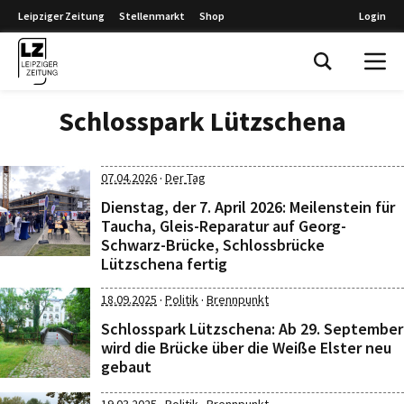
Leipziger Zeitung
Stellenmarkt
Shop
Login
Leipziger Zeitung
Schlosspark Lützschena
·
07.04.2026
Der Tag
Dienstag, der 7. April 2026: Meilenstein für
Taucha, Gleis-Reparatur auf Georg-
Schwarz-Brücke, Schlossbrücke
Lützschena fertig
·
·
18.09.2025
Politik
Brennpunkt
Schlosspark Lützschena: Ab 29. September
wird die Brücke über die Weiße Elster neu
gebaut