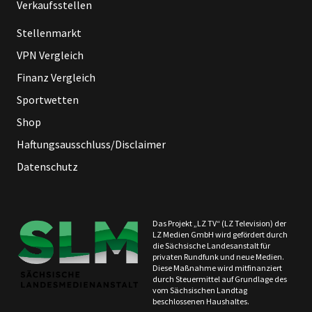
Verkaufsstellen
Stellenmarkt
VPN Vergleich
Finanz Vergleich
Sportwetten
Shop
Haftungsausschluss/Disclaimer
Datenschutz
Das Projekt „LZ TV“ (LZ Television) der
LZ Medien GmbH wird gefördert durch
die Sächsische Landesanstalt für
privaten Rundfunk und neue Medien.
Diese Maßnahme wird mitfinanziert
durch Steuermittel auf Grundlage des
vom Sächsischen Landtag
beschlossenen Haushaltes.