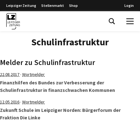
Leipziger Zeitung
Stellenmarkt
Shop
Login
Leipziger Zeitung
Schulinfrastruktur
Melder zu Schulinfrastruktur
·
22.08.2017
Wortmelder
Finanzhilfen des Bundes zur Verbesserung der
Schulinfrastruktur in finanzschwachen Kommunen
·
12.05.2016
Wortmelder
Zukunft Schule im Leipziger Norden: Bürgerforum der
Fraktion Die Linke