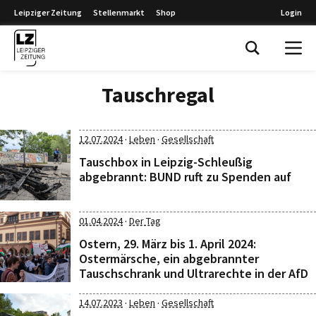
Leipziger Zeitung
Stellenmarkt
Shop
Login
Leipziger Zeitung
Tauschregal
·
·
12.07.2024
Leben
Gesellschaft
Tauschbox in Leipzig-Schleußig
abgebrannt: BUND ruft zu Spenden auf
·
01.04.2024
Der Tag
Ostern, 29. März bis 1. April 2024:
Ostermärsche, ein abgebrannter
Tauschschrank und Ultrarechte in der AfD
·
·
14.07.2023
Leben
Gesellschaft