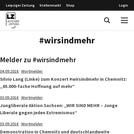
Leipziger Zeitung
Stellenmarkt
Shop
Login
Leipziger Zeitung
#wirsindmehr
Melder zu #wirsindmehr
·
04.09.2018
Wortmelder
Silvio Lang (Linke) zum Konzert #wirsindmehr in Chemnitz:
„65.000-fache Hoffnung auf mehr“
·
03.09.2018
Wortmelder
Jungliberale Aktion Sachsen: „WIR SIND MEHR – Junge
Liberale gegen jeden Extremismus“
·
03.09.2018
Wortmelder
Demonstration in Chemnitz und deutschlandweite