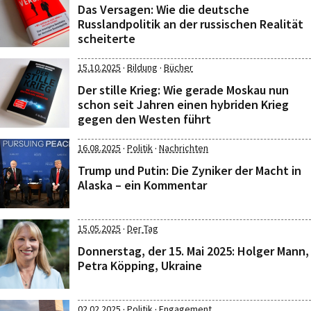
Das Versagen: Wie die deutsche
Russlandpolitik an der russischen Realität
scheiterte
·
·
15.10.2025
Bildung
Bücher
Der stille Krieg: Wie gerade Moskau nun
schon seit Jahren einen hybriden Krieg
gegen den Westen führt
·
·
16.08.2025
Politik
Nachrichten
Trump und Putin: Die Zyniker der Macht in
Alaska – ein Kommentar
·
15.05.2025
Der Tag
Donnerstag, der 15. Mai 2025: Holger Mann,
Petra Köpping, Ukraine
·
·
02.02.2025
Politik
Engagement