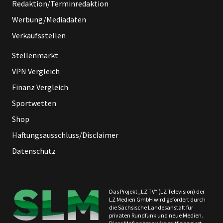
Redaktion/Terminredaktion
Werbung/Mediadaten
Verkaufsstellen
Stellenmarkt
VPN Vergleich
Finanz Vergleich
Sportwetten
Shop
Haftungsausschluss/Disclaimer
Datenschutz
Das Projekt „LZ TV“ (LZ Television) der
LZ Medien GmbH wird gefördert durch
die Sächsische Landesanstalt für
privaten Rundfunk und neue Medien.