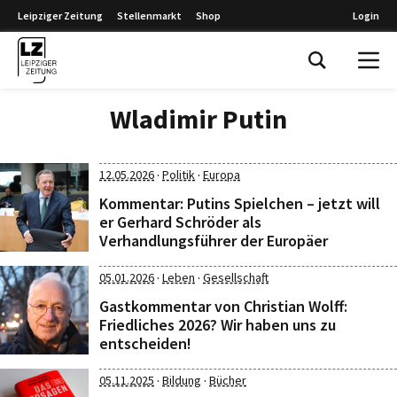
Leipziger Zeitung
Stellenmarkt
Shop
Login
Leipziger Zeitung
Wladimir Putin
·
·
12.05.2026
Politik
Europa
Kommentar: Putins Spielchen – jetzt will
er Gerhard Schröder als
Verhandlungsführer der Europäer
·
·
05.01.2026
Leben
Gesellschaft
Gastkommentar von Christian Wolff:
Friedliches 2026? Wir haben uns zu
entscheiden!
·
·
05.11.2025
Bildung
Bücher