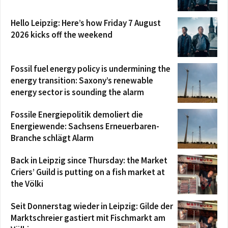
Hello Leipzig: Here’s how Friday 7 August
2026 kicks off the weekend
Fossil fuel energy policy is undermining the
energy transition: Saxony’s renewable
energy sector is sounding the alarm
Fossile Energiepolitik demoliert die
Energiewende: Sachsens Erneuerbaren-
Branche schlägt Alarm
Back in Leipzig since Thursday: the Market
Criers’ Guild is putting on a fish market at
the Völki
Seit Donnerstag wieder in Leipzig: Gilde der
Marktschreier gastiert mit Fischmarkt am