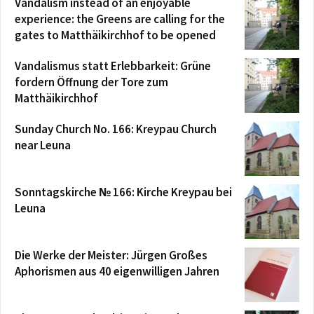
Vandalism instead of an enjoyable
experience: the Greens are calling for the
gates to Matthäikirchhof to be opened
Vandalismus statt Erlebbarkeit: Grüne
fordern Öffnung der Tore zum
Matthäikirchhof
Sunday Church No. 166: Kreypau Church
near Leuna
Sonntagskirche № 166: Kirche Kreypau bei
Leuna
Die Werke der Meister: Jürgen Großes
Aphorismen aus 40 eigenwilligen Jahren