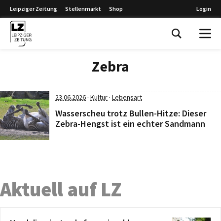
Leipziger Zeitung
Stellenmarkt
Shop
Login
Leipziger Zeitung
Zebra
·
·
23.06.2026
Kultur
Lebensart
Wasserscheu trotz Bullen-Hitze: Dieser
Zebra-Hengst ist ein echter Sandmann
Aktuell auf LZ