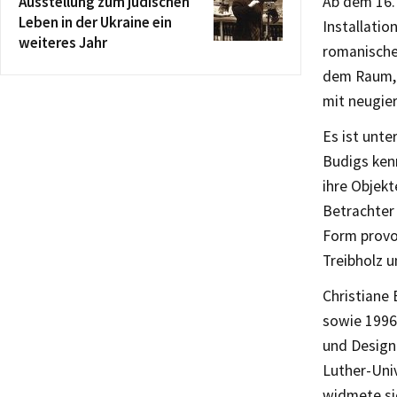
Ausstellung zum jüdischen
Ab dem 16. 
Leben in der Ukraine ein
Installati
weiteres Jahr
romanische
dem Raum, m
mit neugie
Es ist unt
Budigs ken
ihre Objekt
Betrachter 
Form provoz
Treibholz u
Christiane
sowie 1996 
und Design 
Luther-Uni
widmete si