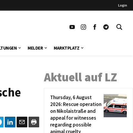
Login
LTUNGEN
MELDER
MARKTPLATZ
Aktuell auf LZ
sche
Thursday, 6 August
2026: Rescue operation
on Nikolaistraße and
appeal for witnesses
regarding possible
animal cruelty