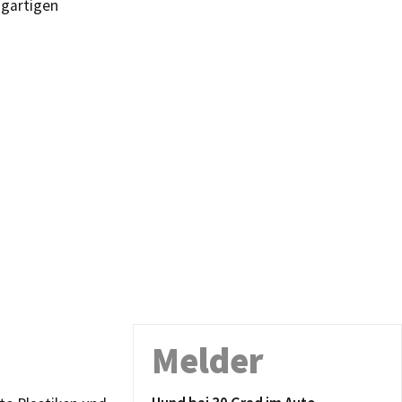
igartigen
Melder