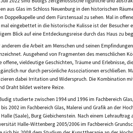
Juli 2022 sind Budigs zeitgenössische figürliche und abstrak
onen aus Glas im Schloss Neuenburg in den historischen Räum
n Doppelkapelle und dem Fürstensaal zu sehen. Mal in offen
al eingebettet in die historische Kulisse ist der Besucher e
rigem Blick auf eine Entdeckungsreise durch das Haus zu be
er anderem die Arbeit am Menschen und seinen Empfindungen
nzeichnet. Ausgehend von Fragmenten des menschlichen Kör
e offene, vieldeutige Geschichten, Träume und Erlebnisse, di
gänzlich nur durch persönliche Assoziationen erschließen. Ma
ieren dabei Irritation und Widerspruch. Die Kombination mit
nd Draht bildet weitere Reize.
 Budig studierte zwischen 1994 und 1996 im Fachbereich Gla
bis 2002 im Fachbereich Glas, Malerei und Grafik an der Hoc
Halle (Saale), Burg Giebichenstein. Nach einem Lehrauftrag 
versität Halle-Wittenberg 2005/2006 im Fachbereich Grunds
e sich bis 2008 dem Studium der Kunsttherapie an der Hochs