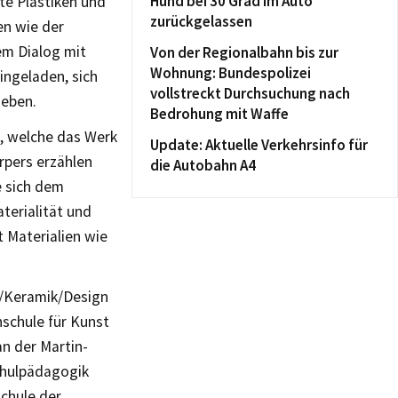
Hund bei 30 Grad im Auto
te Plastiken und
zurückgelassen
en wie der
em Dialog mit
Von der Regionalbahn bis zur
Wohnung: Bundespolizei
ingeladen, sich
vollstreckt Durchsuchung nach
geben.
Bedrohung mit Waffe
, welche das Werk
Update: Aktuelle Verkehrsinfo für
pers erzählen
die Autobahn A4
e sich dem
terialität und
 Materialien wie
s/Keramik/Design
hschule für Kunst
an der Martin-
chulpädagogik
chule der