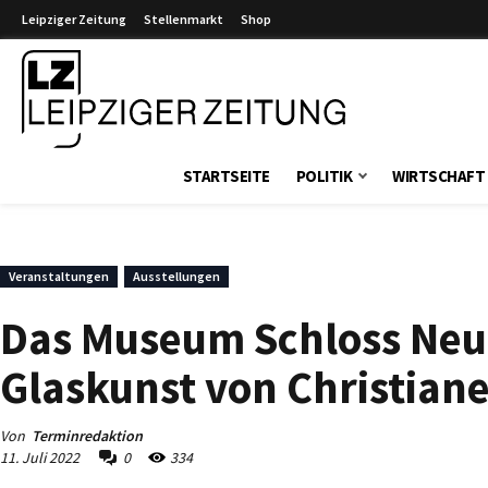
Leipziger Zeitung
Stellenmarkt
Shop
Leipziger Zeitung
STARTSEITE
POLITIK
WIRTSCHAFT
Veranstaltungen
Ausstellungen
Das Museum Schloss Neue
Glaskunst von Christian
Von
Terminredaktion
11. Juli 2022
0
334