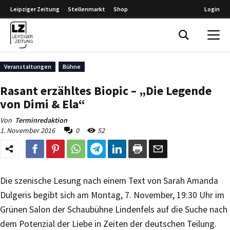
Leipziger Zeitung
Stellenmarkt
Shop
Login
Leipziger Zeitung
Veranstaltungen
Bühne
Rasant erzähltes Biopic – „Die Legende
von Dimi & Ela“
Von
Terminredaktion
1. November 2016
0
52
Die szenische Lesung nach einem Text von Sarah Amanda
Dulgeris begibt sich am Montag, 7. November, 19:30 Uhr im
Grünen Salon der Schaubühne Lindenfels auf die Suche nach
dem Potenzial der Liebe in Zeiten der deutschen Teilung.