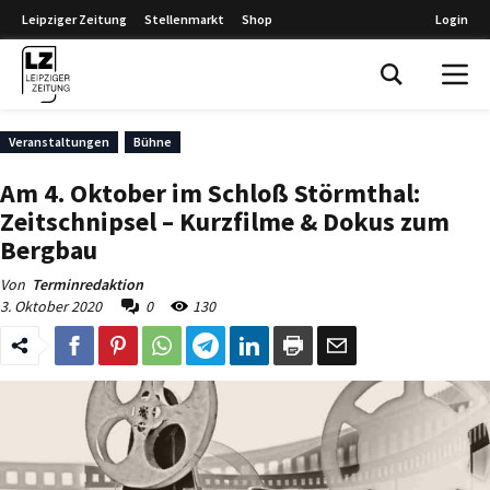
Leipziger Zeitung
Stellenmarkt
Shop
Login
Leipziger Zeitung
Veranstaltungen
Bühne
Am 4. Oktober im Schloß Störmthal:
Zeitschnipsel – Kurzfilme & Dokus zum
Bergbau
Von
Terminredaktion
3. Oktober 2020
0
130