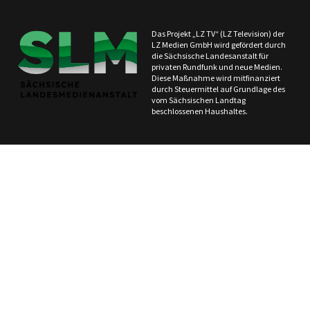
Das Projekt „LZ TV“ (LZ Television) der
LZ Medien GmbH wird gefördert durch
die Sächsische Landesanstalt für
privaten Rundfunk und neue Medien.
Diese Maßnahme wird mitfinanziert
durch Steuermittel auf Grundlage des
vom Sächsischen Landtag
beschlossenen Haushaltes.