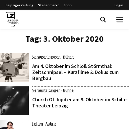
Leipziger Zeitung
Stellenmarkt
Shop
Login
Leipziger Zeitung
Tag:
3. Oktober 2020
·
Veranstaltungen
Bühne
Am 4. Oktober im Schloß Störmthal:
Zeitschnipsel – Kurzfilme & Dokus zum
Bergbau
·
Veranstaltungen
Bühne
Church Of Jupiter am 9. Oktober im Schille-
Theater Leipzig
·
Leben
Satire