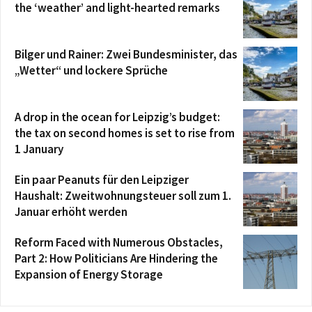
the ‘weather’ and light-hearted remarks
Bilger und Rainer: Zwei Bundesminister, das
„Wetter“ und lockere Sprüche
A drop in the ocean for Leipzig’s budget:
the tax on second homes is set to rise from
1 January
Ein paar Peanuts für den Leipziger
Haushalt: Zweitwohnungsteuer soll zum 1.
Januar erhöht werden
Reform Faced with Numerous Obstacles,
Part 2: How Politicians Are Hindering the
Expansion of Energy Storage