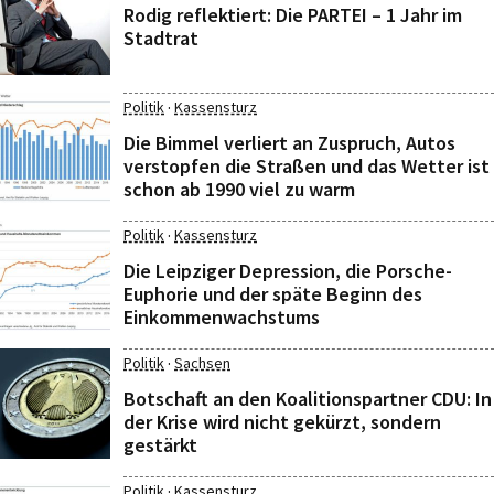
Rodig reflektiert: Die PARTEI – 1 Jahr im
Stadtrat
·
Politik
Kassensturz
Die Bimmel verliert an Zuspruch, Autos
verstopfen die Straßen und das Wetter ist
schon ab 1990 viel zu warm
·
Politik
Kassensturz
Die Leipziger Depression, die Porsche-
Euphorie und der späte Beginn des
Einkommenwachstums
·
Politik
Sachsen
Botschaft an den Koalitionspartner CDU: In
der Krise wird nicht gekürzt, sondern
gestärkt
·
Politik
Kassensturz