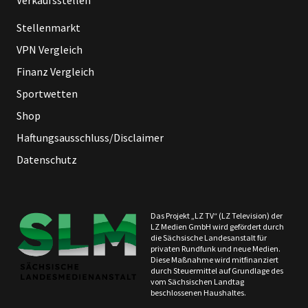
Verkaufsstellen
Stellenmarkt
VPN Vergleich
Finanz Vergleich
Sportwetten
Shop
Haftungsausschluss/Disclaimer
Datenschutz
Das Projekt „LZ TV“ (LZ Television) der
LZ Medien GmbH wird gefördert durch
die Sächsische Landesanstalt für
privaten Rundfunk und neue Medien.
Diese Maßnahme wird mitfinanziert
durch Steuermittel auf Grundlage des
vom Sächsischen Landtag
beschlossenen Haushaltes.