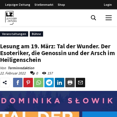
Leipziger Zeitung
Stellenmarkt
Shop
Login
Leipziger Zeitung
Veranstaltungen
Bühne
Lesung am 19. März: Tal der Wunder. Der
Esoteriker, die Genossin und der Arsch im
Heiligenschein
Von
Terminredaktion
22. Februar 2022
0
157