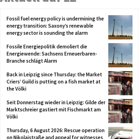
Fossil fuel energy policy is undermining the
energy transition: Saxony’s renewable
energy sector is sounding the alarm
Fossile Energiepolitik demoliert die
Energiewende: Sachsens Erneuerbaren-
Branche schlägt Alarm
Back in Leipzig since Thursday: the Market
Criers’ Guild is putting on a fish market at
the Völki
Seit Donnerstag wieder in Leipzig: Gilde der
Marktschreier gastiert mit Fischmarkt am
Völki
Thursday, 6 August 2026: Rescue operation
on Nikolaistraße and appeal for witnesses