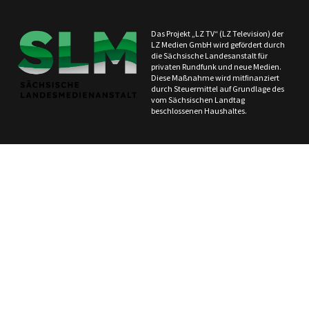
Das Projekt „LZ TV“ (LZ Television) der
LZ Medien GmbH wird gefördert durch
die Sächsische Landesanstalt für
privaten Rundfunk und neue Medien.
Diese Maßnahme wird mitfinanziert
durch Steuermittel auf Grundlage des
vom Sächsischen Landtag
beschlossenen Haushaltes.