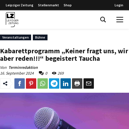
Leipziger Zeitung
Stellenmarkt
Shop
Login
Leipziger Zeitung
Veranstaltungen
Bühne
Kabarettprogramm „Keiner fragt uns, wir
aber reden!!!“ begeistert Taucha
Von
Terminredaktion
16. September 2024
0
269