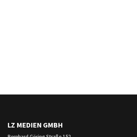
LZ MEDIEN GMBH
Bernhard Göring Straße 152