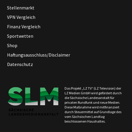
Stellenmarkt
VPN Vergleich
Finanz Vergleich
Sportwetten
Shop
Haftungsausschluss/Disclaimer
Datenschutz
Das Projekt „LZ TV“ (LZ Television) der
LZ Medien GmbH wird gefördert durch
die Sächsische Landesanstalt für
privaten Rundfunk und neue Medien.
Diese Maßnahme wird mitfinanziert
durch Steuermittel auf Grundlage des
vom Sächsischen Landtag
beschlossenen Haushaltes.