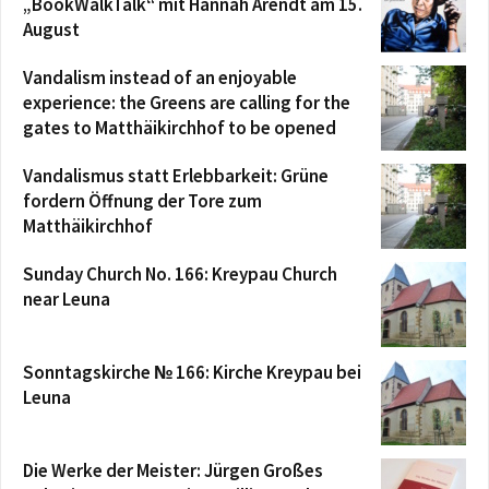
„BookWalkTalk“ mit Hannah Arendt am 15.
August
Vandalism instead of an enjoyable
experience: the Greens are calling for the
gates to Matthäikirchhof to be opened
Vandalismus statt Erlebbarkeit: Grüne
fordern Öffnung der Tore zum
Matthäikirchhof
Sunday Church No. 166: Kreypau Church
near Leuna
Sonntagskirche № 166: Kirche Kreypau bei
Leuna
Die Werke der Meister: Jürgen Großes