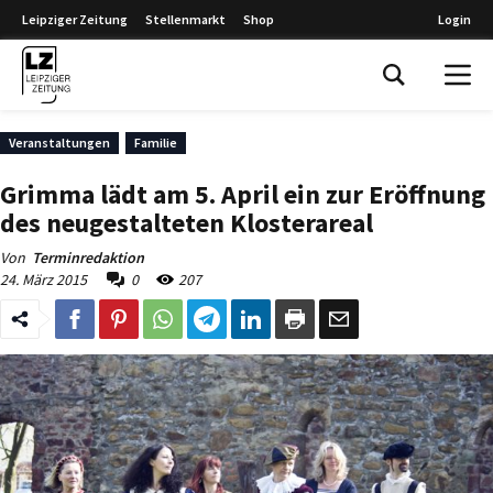
Leipziger Zeitung
Stellenmarkt
Shop
Login
Leipziger Zeitung
Veranstaltungen
Familie
Grimma lädt am 5. April ein zur Eröffnung
des neugestalteten Klosterareal
Von
Terminredaktion
24. März 2015
0
207